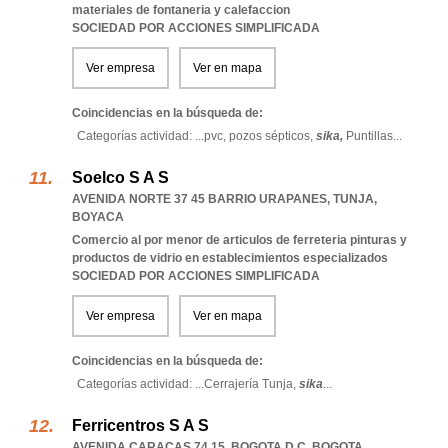
materiales de fontaneria y calefaccion
SOCIEDAD POR ACCIONES SIMPLIFICADA
Ver empresa
Ver en mapa
Coincidencias en la búsqueda de:
Categorías actividad: ...
pvc,
pozos sépticos,
sika,
Puntillas
...
Soelco S A S
AVENIDA NORTE 37 45 BARRIO URAPANES
,
TUNJA
,
BOYACA
Comercio al por menor de articulos de ferreteria pinturas y
productos de vidrio en establecimientos especializados
SOCIEDAD POR ACCIONES SIMPLIFICADA
Ver empresa
Ver en mapa
Coincidencias en la búsqueda de:
Categorías actividad: ...
Cerrajería Tunja,
sika
...
Ferricentros S A S
AVENIDA CARACAS 74 15
,
BOGOTA D C
,
BOGOTA