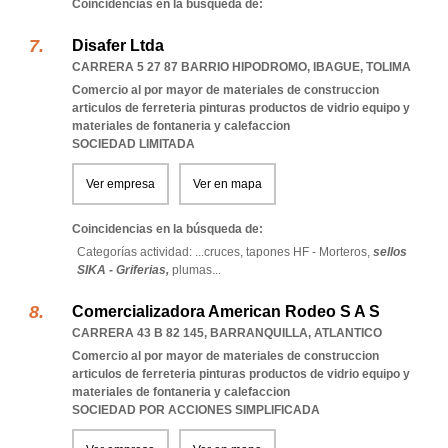
Coincidencias en la búsqueda de:
Disafer Ltda
CARRERA 5 27 87 BARRIO HIPODROMO
,
IBAGUE
,
TOLIMA
Comercio al por mayor de materiales de construccion
articulos de ferreteria pinturas productos de vidrio equipo y
materiales de fontaneria y calefaccion
SOCIEDAD LIMITADA
Ver empresa
Ver en mapa
Coincidencias en la búsqueda de:
Categorías actividad: ...
cruces,
tapones HF - Morteros,
sellos
SIKA - Griferias,
plumas
...
Comercializadora American Rodeo S A S
CARRERA 43 B 82 145
,
BARRANQUILLA
,
ATLANTICO
Comercio al por mayor de materiales de construccion
articulos de ferreteria pinturas productos de vidrio equipo y
materiales de fontaneria y calefaccion
SOCIEDAD POR ACCIONES SIMPLIFICADA