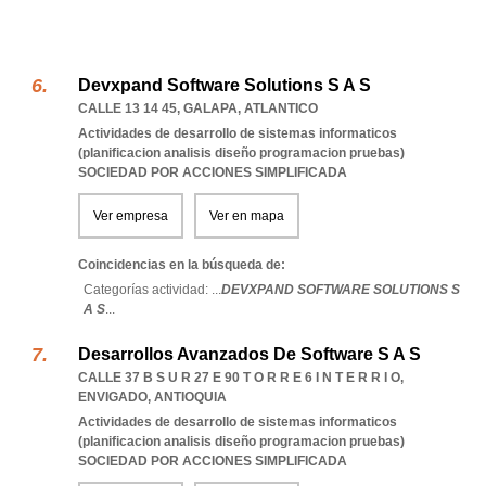
Devxpand Software Solutions S A S
CALLE 13 14 45
,
GALAPA
,
ATLANTICO
Actividades de desarrollo de sistemas informaticos
(planificacion analisis diseño programacion pruebas)
SOCIEDAD POR ACCIONES SIMPLIFICADA
Ver empresa
Ver en mapa
Coincidencias en la búsqueda de:
Categorías actividad: ...
DEVXPAND SOFTWARE SOLUTIONS S
A S
...
Desarrollos Avanzados De Software S A S
CALLE 37 B S U R 27 E 90 T O R R E 6 I N T E R R I O
,
ENVIGADO
,
ANTIOQUIA
Actividades de desarrollo de sistemas informaticos
(planificacion analisis diseño programacion pruebas)
SOCIEDAD POR ACCIONES SIMPLIFICADA