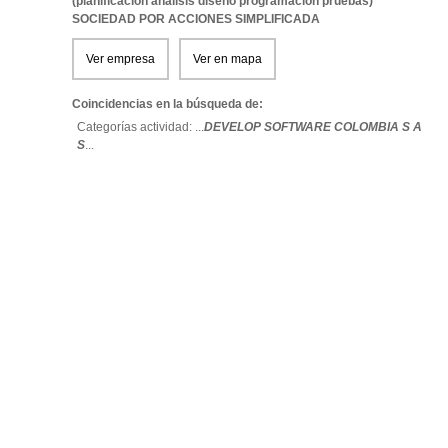
(planificacion analisis diseño programacion pruebas)
SOCIEDAD POR ACCIONES SIMPLIFICADA
Ver empresa
Ver en mapa
Coincidencias en la búsqueda de:
Categorías actividad: ...
DEVELOP SOFTWARE COLOMBIA S A
S
...