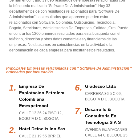
Se han encontrado 39.890 resultados de empresas relacionadas con
la búsqueda realizada "Software De Administracion". Hay 33
departamentos de con resultados relacionados para "Software De
Administracion".Los resultados que aparecen pueden estar
relacionados con Software, Colombia, Outsourcing, Tecnologia,
Bogota, Servidores, Administracion De Empresas, Calidad, Crm. Puede
encontrar los 1200 primeros resultados para esta búsqueda con el
teléfono, dirección y otros datos comerciales y financieros de las
empresas. Nos basamos en coincidencias en la actividad o la
denominación de cada empresa para mostrar estos resultados.
Principales Empresas relacionadas con " Software De Administracion "
ordenadas por facturación
Empresa De
Gradezco Ltda
Explotacion Petrolera
CARRERA 36 5 C 09
,
Colombiana
BOGOTA D C
,
BOGOTA
Emexpetrocol
Desarrollo &
CALLE 13 36 24 PISO 12
,
Consultoria En
BOGOTA D C
,
BOGOTA
Tecnologia S A S
Hotel Deinelis Inn Sas
AVENIDA GUAYACANES
CALLE 64 C BLOQUE 25
CALLE 21 19 55 BRR EL