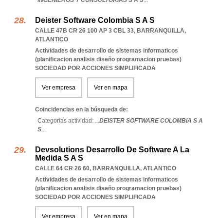
INGENIEROS Y CONSULTORIAS S A S
...
Deister Software Colombia S A S
CALLE 47B CR 26 100 AP 3 CBL 33
,
BARRANQUILLA
,
ATLANTICO
Actividades de desarrollo de sistemas informaticos
(planificacion analisis diseño programacion pruebas)
SOCIEDAD POR ACCIONES SIMPLIFICADA
Ver empresa
Ver en mapa
Coincidencias en la búsqueda de:
Categorías actividad: ...
DEISTER SOFTWARE COLOMBIA S A
S
...
Devsolutions Desarrollo De Software A La
Medida S A S
CALLE 64 CR 26 60
,
BARRANQUILLA
,
ATLANTICO
Actividades de desarrollo de sistemas informaticos
(planificacion analisis diseño programacion pruebas)
SOCIEDAD POR ACCIONES SIMPLIFICADA
Ver empresa
Ver en mapa