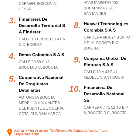
APARTAMENTO 202
,
CARMEN
,
BOSCONIA
,
BUCARAMANGA
,
CESAR
SANTANDER
Financiera De
Huawei Technologies
Desarrollo Territorial S
Colombia S A S
A Findeter
CARRERA 68 A 24 B 10 TO
CALLE 103 19 20
,
BOGOTA
2 P 10
,
BOGOTA D C
,
D C
,
BOGOTA
BOGOTA
Derco Colombia S A S
Compania Global De
CALLE 99 69 C 41
,
Pinturas S A S
BOGOTA D C
,
BOGOTA
CALLE 19 A 43 B 41
,
Cooperativa Nacional
MEDELLIN
,
ANTIOQUIA
De Droguistas
Financiera De
Detallistas
Desarrollo Nacional
AUTOPISTA BOGOTA
Sa
MEDELLIN KM 4 ANTES
CARRERA 7 71 52 TO B P
DEL PUENTE DE SIBERIA
,
6
,
BOGOTA D C
,
BOGOTA
COTA
,
CUNDINAMARCA
Filtrar empresas de "Software De Administracion" por
Departamento