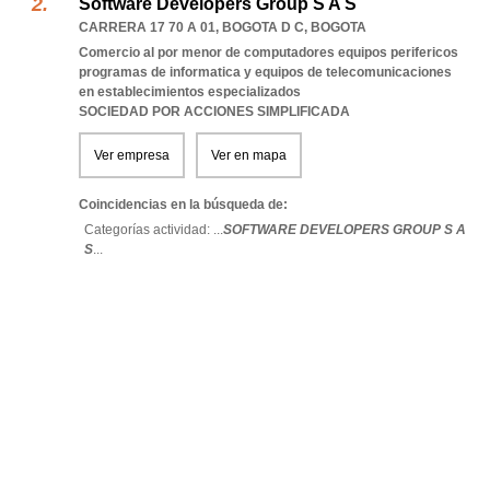
Software Developers Group S A S
CARRERA 17 70 A 01
,
BOGOTA D C
,
BOGOTA
Comercio al por menor de computadores equipos perifericos
programas de informatica y equipos de telecomunicaciones
en establecimientos especializados
SOCIEDAD POR ACCIONES SIMPLIFICADA
Ver empresa
Ver en mapa
Coincidencias en la búsqueda de:
Categorías actividad: ...
SOFTWARE DEVELOPERS GROUP S A
S
...