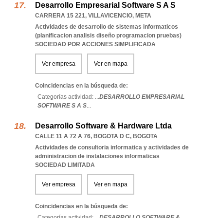
Desarrollo Empresarial Software S A S
CARRERA 15 221
,
VILLAVICENCIO
,
META
Actividades de desarrollo de sistemas informaticos
(planificacion analisis diseño programacion pruebas)
SOCIEDAD POR ACCIONES SIMPLIFICADA
Ver empresa
Ver en mapa
Coincidencias en la búsqueda de:
Categorías actividad: ...
DESARROLLO EMPRESARIAL
SOFTWARE S A S
...
Desarrollo Software & Hardware Ltda
CALLE 11 A 72 A 76
,
BOGOTA D C
,
BOGOTA
Actividades de consultoria informatica y actividades de
administracion de instalaciones informaticas
SOCIEDAD LIMITADA
Ver empresa
Ver en mapa
Coincidencias en la búsqueda de:
Categorías actividad: ...
DESARROLLO SOFTWARE &