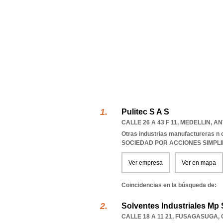
Pulitec S A S
CALLE 26 A 43 F 11
,
MEDELLIN
,
AN
Otras industrias manufactureras n 
SOCIEDAD POR ACCIONES SIMPL
Ver empresa
Ver en mapa
Coincidencias en la búsqueda de:
Solventes Industriales Mp
CALLE 18 A 11 21
,
FUSAGASUGA
,