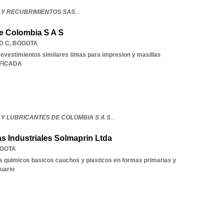
 Y RECUBRIMIENTOS SAS
...
e Colombia S A S
D C
,
BOGOTA
revestimientos similares tintas para impresion y masillas
IFICADA
Y LUBRICANTES DE COLOMBIA S A S
...
s Industriales Solmaprin Ltda
GOTA
 quimicos basicos cauchos y plasticos en formas primarias y
uario