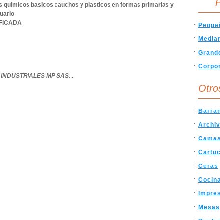
F
 quimicos basicos cauchos y plasticos en formas primarias y
uario
IFICADA
Peque
Media
Grand
Corpor
 INDUSTRIALES MP SAS
...
Otro
Barran
Archi
Cama
Cartu
Ceras
Cocin
Impre
Mesas