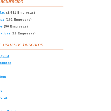
acturación
ñas
(2.541 Empresas)
nas
(162 Empresas)
es
(56 Empresas)
ativas
(28 Empresas)
s usuarios buscaron
quilla
vadores
s
chos
as
soras