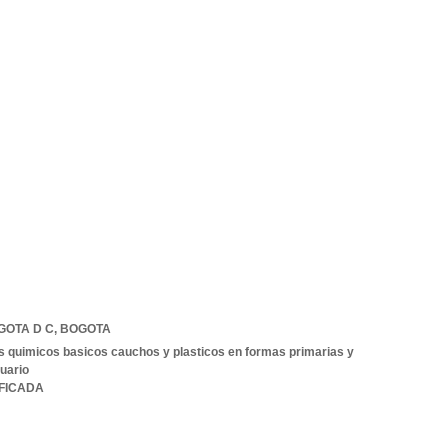
GOTA D C
,
BOGOTA
 quimicos basicos cauchos y plasticos en formas primarias y
uario
IFICADA