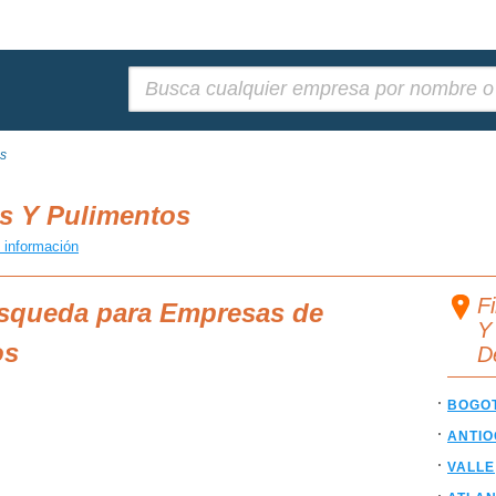
Buscar:
os
s Y Pulimentos
 información
F
úsqueda para Empresas de
Y
os
D
BOGO
ANTIO
VALLE