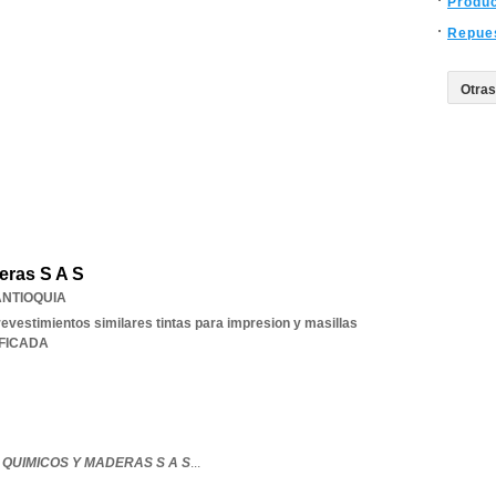
Produ
Repue
eras S A S
ANTIOQUIA
revestimientos similares tintas para impresion y masillas
IFICADA
QUIMICOS Y MADERAS S A S
...