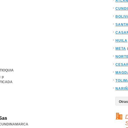
ATLAN
CUND
BOLIV
SANT
CASA
HUILA
META
NORT
CESA
TIOQUIA
MAGD
c p
TOLIM
IFICADA
NARI
D
 Sas
S
CUNDINAMARCA