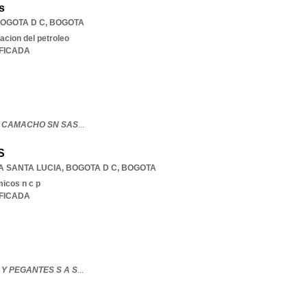
s
OGOTA D C
,
BOGOTA
acion del petroleo
IFICADA
 CAMACHO SN SAS
...
S
A SANTA LUCIA
,
BOGOTA D C
,
BOGOTA
micos n c p
IFICADA
Y PEGANTES S A S
...