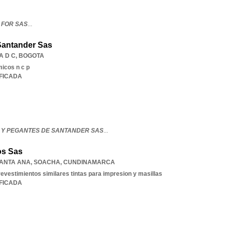
 FOR SAS
...
Santander Sas
A D C
,
BOGOTA
micos n c p
IFICADA
 Y PEGANTES DE SANTANDER SAS
...
os Sas
SANTA ANA
,
SOACHA
,
CUNDINAMARCA
revestimientos similares tintas para impresion y masillas
IFICADA