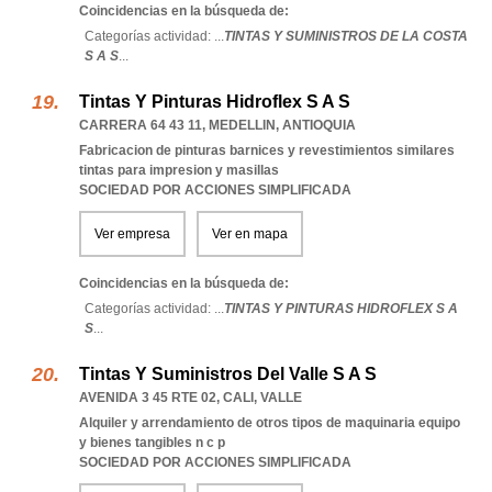
Coincidencias en la búsqueda de:
Categorías actividad: ...
TINTAS Y SUMINISTROS DE LA COSTA
S A S
...
Tintas Y Pinturas Hidroflex S A S
CARRERA 64 43 11
,
MEDELLIN
,
ANTIOQUIA
Fabricacion de pinturas barnices y revestimientos similares
tintas para impresion y masillas
SOCIEDAD POR ACCIONES SIMPLIFICADA
Ver empresa
Ver en mapa
Coincidencias en la búsqueda de:
Categorías actividad: ...
TINTAS Y PINTURAS HIDROFLEX S A
S
...
Tintas Y Suministros Del Valle S A S
AVENIDA 3 45 RTE 02
,
CALI
,
VALLE
Alquiler y arrendamiento de otros tipos de maquinaria equipo
y bienes tangibles n c p
SOCIEDAD POR ACCIONES SIMPLIFICADA