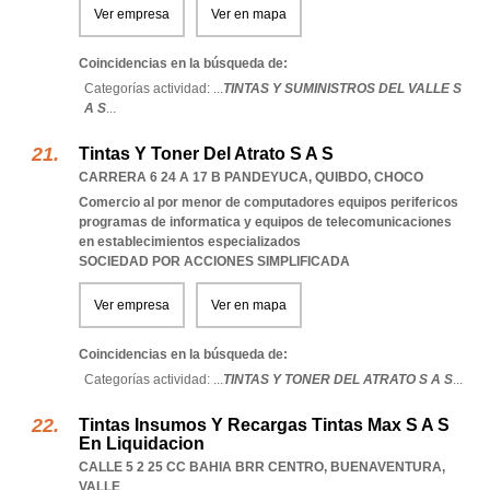
Ver empresa
Ver en mapa
Coincidencias en la búsqueda de:
Categorías actividad: ...
TINTAS Y SUMINISTROS DEL VALLE S
A S
...
Tintas Y Toner Del Atrato S A S
CARRERA 6 24 A 17 B PANDEYUCA
,
QUIBDO
,
CHOCO
Comercio al por menor de computadores equipos perifericos
programas de informatica y equipos de telecomunicaciones
en establecimientos especializados
SOCIEDAD POR ACCIONES SIMPLIFICADA
Ver empresa
Ver en mapa
Coincidencias en la búsqueda de:
Categorías actividad: ...
TINTAS Y TONER DEL ATRATO S A S
...
Tintas Insumos Y Recargas Tintas Max S A S
En Liquidacion
CALLE 5 2 25 CC BAHIA BRR CENTRO
,
BUENAVENTURA
,
VALLE