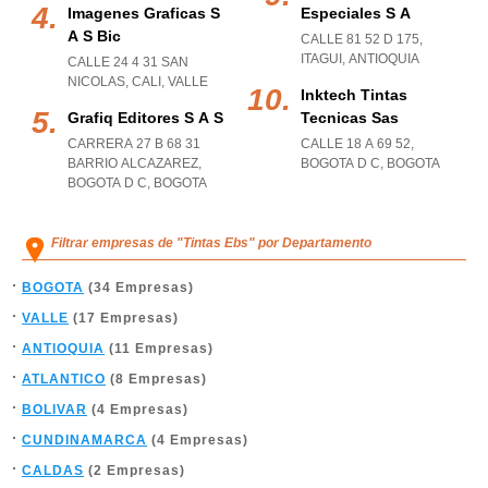
Imagenes Graficas S
Especiales S A
A S Bic
CALLE 81 52 D 175
,
ITAGUI
,
ANTIOQUIA
CALLE 24 4 31 SAN
NICOLAS
,
CALI
,
VALLE
Inktech Tintas
Grafiq Editores S A S
Tecnicas Sas
CARRERA 27 B 68 31
CALLE 18 A 69 52
,
BARRIO ALCAZAREZ
,
BOGOTA D C
,
BOGOTA
BOGOTA D C
,
BOGOTA
Filtrar empresas de "Tintas Ebs" por Departamento
BOGOTA
(34 Empresas)
VALLE
(17 Empresas)
ANTIOQUIA
(11 Empresas)
ATLANTICO
(8 Empresas)
BOLIVAR
(4 Empresas)
CUNDINAMARCA
(4 Empresas)
CALDAS
(2 Empresas)