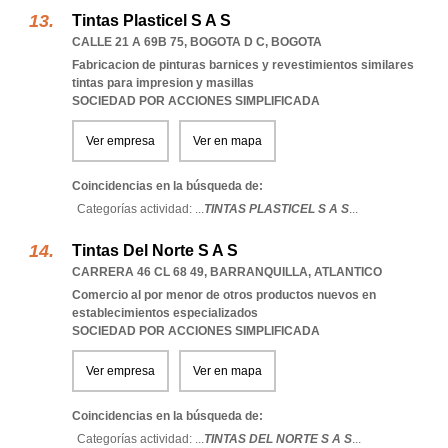
Tintas Plasticel S A S
CALLE 21 A 69B 75
,
BOGOTA D C
,
BOGOTA
Fabricacion de pinturas barnices y revestimientos similares
tintas para impresion y masillas
SOCIEDAD POR ACCIONES SIMPLIFICADA
Ver empresa
Ver en mapa
Coincidencias en la búsqueda de:
Categorías actividad: ...
TINTAS PLASTICEL S A S
...
Tintas Del Norte S A S
CARRERA 46 CL 68 49
,
BARRANQUILLA
,
ATLANTICO
Comercio al por menor de otros productos nuevos en
establecimientos especializados
SOCIEDAD POR ACCIONES SIMPLIFICADA
Ver empresa
Ver en mapa
Coincidencias en la búsqueda de:
Categorías actividad: ...
TINTAS DEL NORTE S A S
...