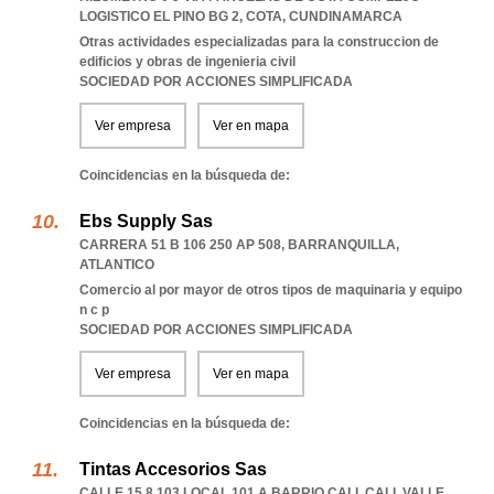
LOGISTICO EL PINO BG 2
,
COTA
,
CUNDINAMARCA
Otras actividades especializadas para la construccion de
edificios y obras de ingenieria civil
SOCIEDAD POR ACCIONES SIMPLIFICADA
Ver empresa
Ver en mapa
Coincidencias en la búsqueda de:
Ebs Supply Sas
CARRERA 51 B 106 250 AP 508
,
BARRANQUILLA
,
ATLANTICO
Comercio al por mayor de otros tipos de maquinaria y equipo
n c p
SOCIEDAD POR ACCIONES SIMPLIFICADA
Ver empresa
Ver en mapa
Coincidencias en la búsqueda de:
Tintas Accesorios Sas
CALLE 15 8 103 LOCAL 101 A BARRIO CALI
,
CALI
,
VALLE