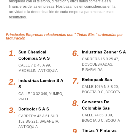
búsqueda con el teléfono, dirección y otros datos comerciales y
financieros de las empresas. Nos basamos en coincidencias en la
actividad o la denominación de cada empresa para mostrar estos
resultados.
Principales Empresas relacionadas con " Tintas Ebs " ordenadas por
facturación
Sun Chemical
Industrias Zenner S A
Colombia S A S
CARRERA 15 B 25 47
,
DOSQUEBRADAS
,
CALLE 7 D 43 A 99
,
RISARALDA
MEDELLIN
,
ANTIOQUIA
Embopack Sas
Industrias Lember S A
S
CALLE 107A N 8 B 20
,
BOGOTA D C
,
BOGOTA
CALLE 13 32 349
,
YUMBO
,
VALLE
Corventas De
Colombia Sas
Doricolor S A S
CALLE 74 65 B 39
,
CARRERA 43 A 61 SUR
BOGOTA D C
,
BOGOTA
152 BG 221
,
SABANETA
,
ANTIOQUIA
Tintas Y Pinturas