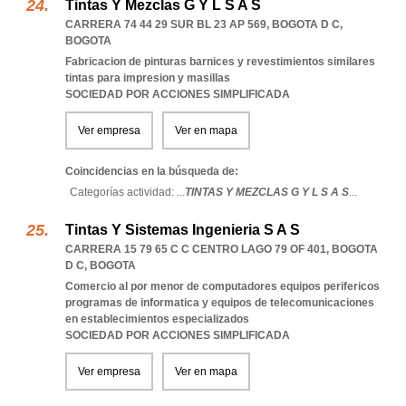
Tintas Y Mezclas G Y L S A S
CARRERA 74 44 29 SUR BL 23 AP 569
,
BOGOTA D C
,
BOGOTA
Fabricacion de pinturas barnices y revestimientos similares
tintas para impresion y masillas
SOCIEDAD POR ACCIONES SIMPLIFICADA
Ver empresa
Ver en mapa
Coincidencias en la búsqueda de:
Categorías actividad: ...
TINTAS Y MEZCLAS G Y L S A S
...
Tintas Y Sistemas Ingenieria S A S
CARRERA 15 79 65 C C CENTRO LAGO 79 OF 401
,
BOGOTA
D C
,
BOGOTA
Comercio al por menor de computadores equipos perifericos
programas de informatica y equipos de telecomunicaciones
en establecimientos especializados
SOCIEDAD POR ACCIONES SIMPLIFICADA
Ver empresa
Ver en mapa