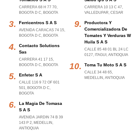
CARRERA 68 H 77 70
,
CARRERA 10 13 C 47
,
BOGOTA D C
,
BOGOTA
VALLEDUPAR
,
CESAR
Ferricentros S A S
Productora Y
Comercializadora De
AVENIDA CARACAS 74 15
,
Tomates Y Verduras W
BOGOTA D C
,
BOGOTA
Huila S A S
Contacto Solutions
CALLE 85 48 01 BL 24 LC
Sas
0127
,
ITAGUI
,
ANTIOQUIA
CARRERA 41 17 15
,
Toma Tu Moto S A S
BOGOTA D C
,
BOGOTA
CALLE 34 48 65
,
Enfeter S A
MEDELLIN
,
ANTIOQUIA
CALLE 116 9 72 OF 601
501
,
BOGOTA D C
,
BOGOTA
La Magia De Tomasa
S A S
AVENIDA JARDIN 74 B 39
143 P 2
,
MEDELLIN
,
ANTIOQUIA