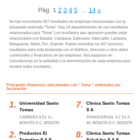
Pág.
1
2
3
4
5
...
14
»
Se han encontrado 407 resultados de empresas relacionadas con la
búsqueda realizada "Toma". Hay 24 departamentos de con resultados
relacionados para "Toma".Los resultados que aparecen pueden estar
relacionados con Balasto, Campana, Extension, Interruptor, Lampara,
Mangueras, Motor, Pvc, Soporte. Puede encontrar los 407 primeros
resultados para esta búsqueda con el teléfono, dirección y otros datos
comerciales y financieros de las empresas. Nos basamos en
coincidencias en la actividad o la denominación de cada empresa para
mostrar estos resultados.
Principales Empresas relacionadas con " Toma " ordenadas por
facturación
Universidad Santo
Clinica Santo Tomas
Tomas
S A
CARRERA 9 51 11
,
TRANSVERSAL 3 C 51 A
BOGOTA D C
,
BOGOTA
46
,
BOGOTA D C
,
BOGOTA
Productos El
Clinica Santo Tomas
Tomatico S A S
Salud Ips S A S