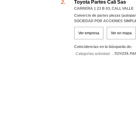
Toyota Partes Cali Sas
CARRERA 1 23 B 03
,
CALI
,
VALLE
Comercio de partes piezas (autopar
SOCIEDAD POR ACCIONES SIMPL
Ver empresa
Ver en mapa
Coincidencias en la búsqueda de:
Categorías actividad: ...
TOYOTA PAR