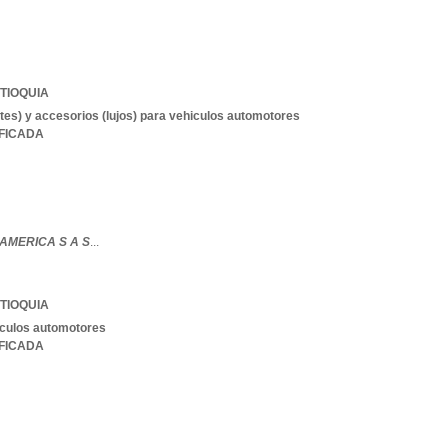
TIOQUIA
tes) y accesorios (lujos) para vehiculos automotores
IFICADA
AMERICA S A S
...
TIOQUIA
iculos automotores
IFICADA