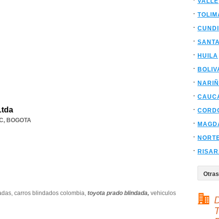
VALLE
TOLIM
CUND
SANT
HUILA
BOLIV
NARI
CAUC
Ltda
CORD
C
,
BOGOTA
MAGD
NORT
RISA
adas,
carros blindados colombia,
toyota prado blindada,
vehiculos
D
T