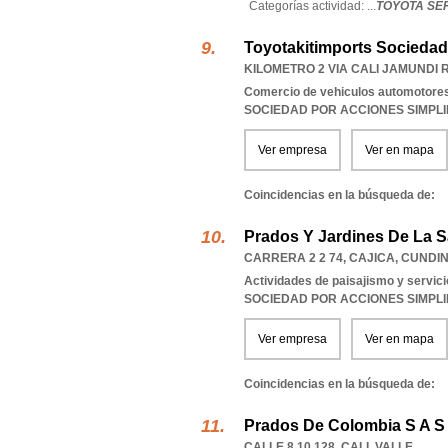
Categorías actividad: ...
TOYOTA SER
Toyotakitimports Sociedad
KILOMETRO 2 VIA CALI JAMUNDI
Comercio de vehiculos automotore
SOCIEDAD POR ACCIONES SIMPL
Ver empresa
Ver en mapa
Coincidencias en la búsqueda de:
Prados Y Jardines De La 
CARRERA 2 2 74
,
CAJICA
,
CUNDI
Actividades de paisajismo y servi
SOCIEDAD POR ACCIONES SIMPL
Ver empresa
Ver en mapa
Coincidencias en la búsqueda de:
Prados De Colombia S A S
CALLE 8 10 128
,
CALI
,
VALLE