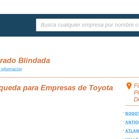
Buscar:
a
Prado Blindada
 información
F
squeda para Empresas de Toyota
P
D
BOGO
ANTIO
ATLAN