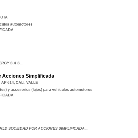
OTA
iculos automotores
IFICADA
RGY S A S
...
 Acciones Simplificada
2 AP 614
,
CALI
,
VALLE
tes) y accesorios (lujos) para vehiculos automotores
IFICADA
RLD SOCIEDAD POR ACCIONES SIMPLIFICADA
...