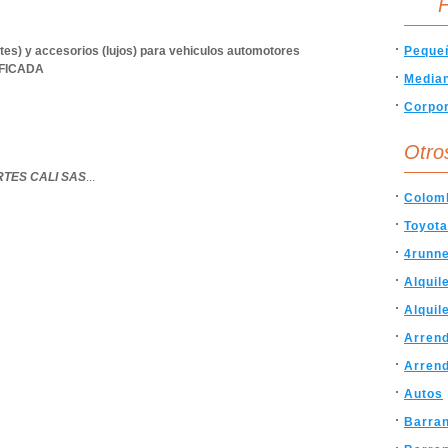
F
tes) y accesorios (lujos) para vehiculos automotores
Peque
IFICADA
Media
Corpor
Otro
TES CALI SAS
...
Colom
Toyota
4runn
Alquil
Alquil
Arrend
Arrend
Autos
Barran