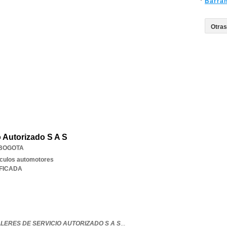
Barran
o Autorizado S A S
BOGOTA
iculos automotores
IFICADA
LERES DE SERVICIO AUTORIZADO S A S
...