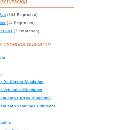
acturación
ñas
(143 Empresas)
nas
(14 Empresas)
ativas
(7 Empresas)
s usuarios buscaron
bia
er
er De Carros Blindados
er Vehiculos Blindados
amiento Carros Blindados
amiento Vehiculos Blindados
quilla