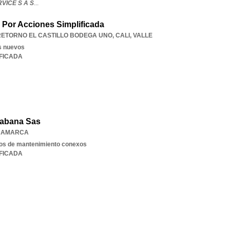
VICE S A S
...
 Por Acciones Simplificada
 RETORNO EL CASTILLO BODEGA UNO
,
CALI
,
VALLE
s nuevos
IFICADA
Sabana Sas
NAMARCA
cios de mantenimiento conexos
IFICADA