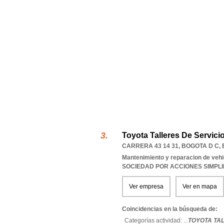
Toyota Talleres De Servici
CARRERA 43 14 31
,
BOGOTA D C
,
Mantenimiento y reparacion de veh
SOCIEDAD POR ACCIONES SIMPL
Ver empresa
Ver en mapa
Coincidencias en la búsqueda de:
Categorías actividad: ...
TOYOTA TAL