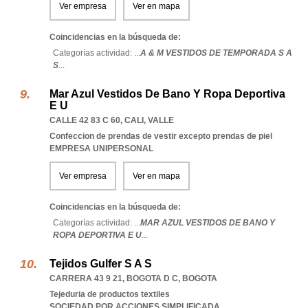
Ver empresa
Ver en mapa
Coincidencias en la búsqueda de:
Categorías actividad: ...
A & M VESTIDOS DE TEMPORADA S A
S
...
Mar Azul Vestidos De Bano Y Ropa Deportiva
E U
CALLE 42 83 C 60
,
CALI
,
VALLE
Confeccion de prendas de vestir excepto prendas de piel
EMPRESA UNIPERSONAL
Ver empresa
Ver en mapa
Coincidencias en la búsqueda de:
Categorías actividad: ...
MAR AZUL VESTIDOS DE BANO Y
ROPA DEPORTIVA E U
...
Tejidos Gulfer S A S
CARRERA 43 9 21
,
BOGOTA D C
,
BOGOTA
Tejeduria de productos textiles
SOCIEDAD POR ACCIONES SIMPLIFICADA