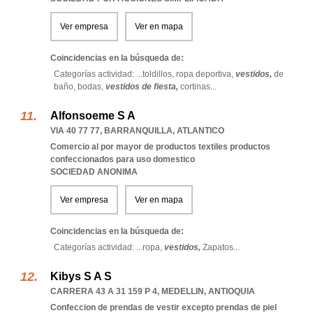
Ver empresa
Ver en mapa
Coincidencias en la búsqueda de:
Categorías actividad: ...
toldillos,
ropa deportiva,
vestidos,
de
baño,
bodas,
vestidos de fiesta,
cortinas
...
Alfonsoeme S A
VIA 40 77 77
,
BARRANQUILLA
,
ATLANTICO
Comercio al por mayor de productos textiles productos
confeccionados para uso domestico
SOCIEDAD ANONIMA
Ver empresa
Ver en mapa
Coincidencias en la búsqueda de:
Categorías actividad: ...
ropa,
vestidos,
Zapatos
...
Kibys S A S
CARRERA 43 A 31 159 P 4
,
MEDELLIN
,
ANTIOQUIA
Confeccion de prendas de vestir excepto prendas de piel