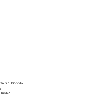
TA D C
,
BOGOTA
os
IFICADA