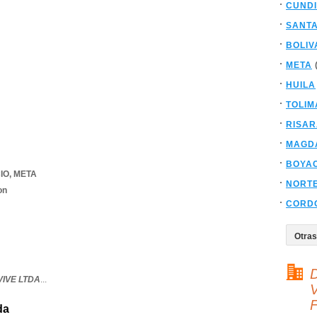
CUND
SANT
BOLIV
META
HUILA
TOLIM
RISA
MAGD
BOYA
IO
,
META
NORT
on
CORD
D
IVE LTDA
...
V
F
da