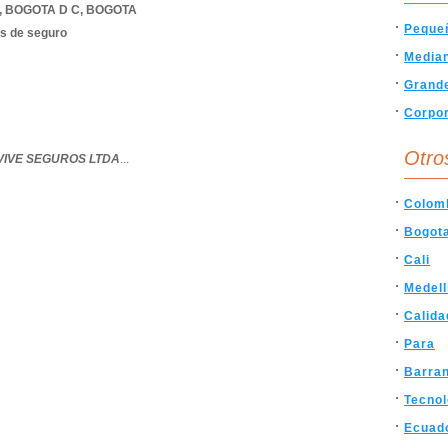
,
BOGOTA D C
,
BOGOTA
Peque
es de seguro
Media
Grand
Corpor
Otro
VIVE SEGUROS LTDA
...
Colom
Bogot
Cali
Medell
Calida
Para
Barran
Tecnol
Ecuad