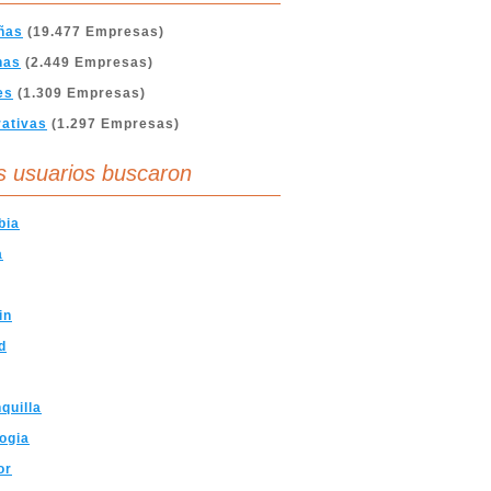
ñas
(19.477 Empresas)
nas
(2.449 Empresas)
es
(1.309 Empresas)
ativas
(1.297 Empresas)
s usuarios buscaron
bia
a
in
d
quilla
ogia
or