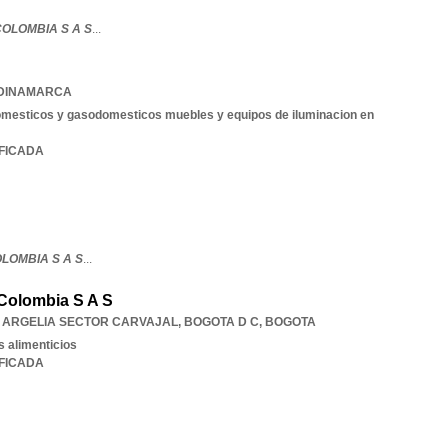
COLOMBIA S A S
...
DINAMARCA
omesticos y gasodomesticos muebles y equipos de iluminacion en
IFICADA
LOMBIA S A S
...
Colombia S A S
O ARGELIA SECTOR CARVAJAL
,
BOGOTA D C
,
BOGOTA
 alimenticios
IFICADA