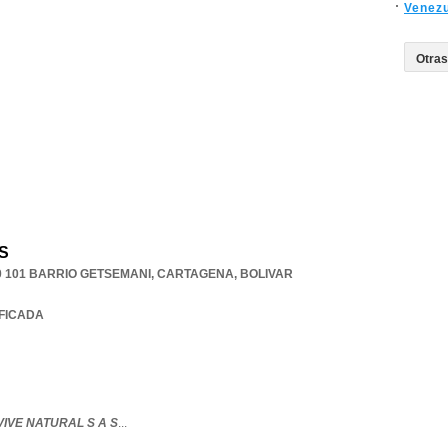
Venez
 S
 101 BARRIO GETSEMANI
,
CARTAGENA
,
BOLIVAR
IFICADA
IVE NATURAL S A S
...