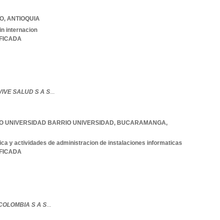
O
,
ANTIOQUIA
in internacion
IFICADA
IVE SALUD S A S
...
IO UNIVERSIDAD BARRIO UNIVERSIDAD
,
BUCARAMANGA
,
ica y actividades de administracion de instalaciones informaticas
IFICADA
COLOMBIA S A S
...