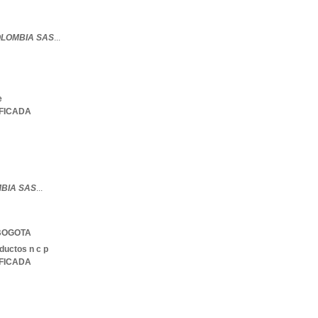
OLOMBIA SAS
...
e
IFICADA
MBIA SAS
...
BOGOTA
ductos n c p
IFICADA