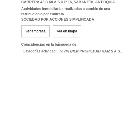
CARRERA 43 C 68 A S U R 16
,
SABANETA
,
ANTIOQUIA
Actividades inmobiliarias realizadas a cambio de una
retribucion o por contrata
SOCIEDAD POR ACCIONES SIMPLIFICADA
Ver empresa
Ver en mapa
Coincidencias en la búsqueda de:
Categorías actividad: ...
VIVIR BIEN PROPIEDAD RAIZ S A S
...