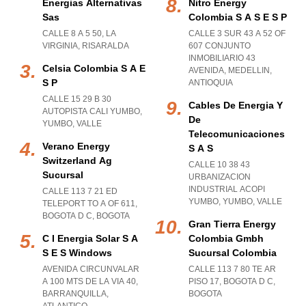
Energias Alternativas
Nitro Energy
Sas
Colombia S A S E S P
CALLE 8 A 5 50
,
LA
CALLE 3 SUR 43 A 52 OF
VIRGINIA
,
RISARALDA
607 CONJUNTO
INMOBILIARIO 43
Celsia Colombia S A E
AVENIDA
,
MEDELLIN
,
S P
ANTIOQUIA
CALLE 15 29 B 30
Cables De Energia Y
AUTOPISTA CALI YUMBO
,
De
YUMBO
,
VALLE
Telecomunicaciones
Verano Energy
S A S
Switzerland Ag
CALLE 10 38 43
Sucursal
URBANIZACION
INDUSTRIAL ACOPI
CALLE 113 7 21 ED
YUMBO
,
YUMBO
,
VALLE
TELEPORT TO A OF 611
,
BOGOTA D C
,
BOGOTA
Gran Tierra Energy
C I Energia Solar S A
Colombia Gmbh
S E S Windows
Sucursal Colombia
AVENIDA CIRCUNVALAR
CALLE 113 7 80 TE AR
A 100 MTS DE LA VIA 40
,
PISO 17
,
BOGOTA D C
,
BARRANQUILLA
,
BOGOTA