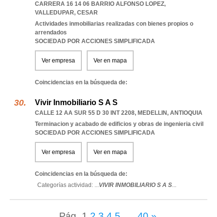
CARRERA 16 14 06 BARRIO ALFONSO LOPEZ
,
VALLEDUPAR
,
CESAR
Actividades inmobiliarias realizadas con bienes propios o
arrendados
SOCIEDAD POR ACCIONES SIMPLIFICADA
Ver empresa
Ver en mapa
Coincidencias en la búsqueda de:
Vivir Inmobiliario S A S
CALLE 12 AA SUR 55 D 30 INT 2208
,
MEDELLIN
,
ANTIOQUIA
Terminacion y acabado de edificios y obras de ingenieria civil
SOCIEDAD POR ACCIONES SIMPLIFICADA
Ver empresa
Ver en mapa
Coincidencias en la búsqueda de:
Categorías actividad: ...
VIVIR INMOBILIARIO S A S
...
Pág.
1
2
3
4
5
...
40
»