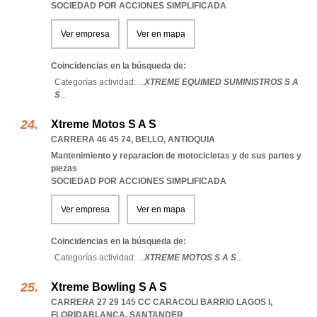
SOCIEDAD POR ACCIONES SIMPLIFICADA
Ver empresa
Ver en mapa
Coincidencias en la búsqueda de:
Categorías actividad: ...
XTREME EQUIMED SUMINISTROS S A
S
...
Xtreme Motos S A S
CARRERA 46 45 74
,
BELLO
,
ANTIOQUIA
Mantenimiento y reparacion de motocicletas y de sus partes y
piezas
SOCIEDAD POR ACCIONES SIMPLIFICADA
Ver empresa
Ver en mapa
Coincidencias en la búsqueda de:
Categorías actividad: ...
XTREME MOTOS S A S
...
Xtreme Bowling S A S
CARRERA 27 29 145 CC CARACOLI BARRIO LAGOS I
,
FLORIDABLANCA
,
SANTANDER