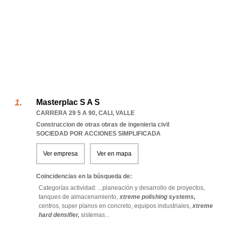
Masterplac S A S
CARRERA 29 5 A 90
,
CALI
,
VALLE
Construccion de otras obras de ingenieria civil
SOCIEDAD POR ACCIONES SIMPLIFICADA
Ver empresa
Ver en mapa
Coincidencias en la búsqueda de:
Categorías actividad: ...
planeación y desarrollo de proyectos,
tanques de almacenamiento,
xtreme polishing systems,
centros,
super planos en concreto,
equipos industriales,
xtreme
hard densifier,
sistemas
...