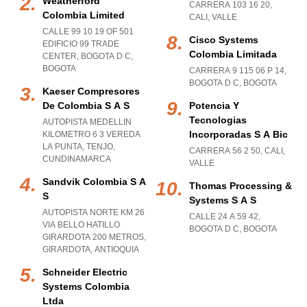
Weatherford
CARRERA 103 16 20
,
Colombia Limited
CALI
,
VALLE
CALLE 99 10 19 OF 501
Cisco Systems
EDIFICIO 99 TRADE
Colombia Limitada
CENTER
,
BOGOTA D C
,
BOGOTA
CARRERA 9 115 06 P 14
,
BOGOTA D C
,
BOGOTA
Kaeser Compresores
De Colombia S A S
Potencia Y
Tecnologias
AUTOPISTA MEDELLIN
Incorporadas S A Bic
KILOMETRO 6 3 VEREDA
LA PUNTA
,
TENJO
,
CARRERA 56 2 50
,
CALI
,
CUNDINAMARCA
VALLE
Sandvik Colombia S A
Thomas Processing &
S
Systems S A S
AUTOPISTA NORTE KM 26
CALLE 24 A 59 42
,
VIA BELLO HATILLO
BOGOTA D C
,
BOGOTA
GIRARDOTA 200 METROS
,
GIRARDOTA
,
ANTIOQUIA
Schneider Electric
Systems Colombia
Ltda