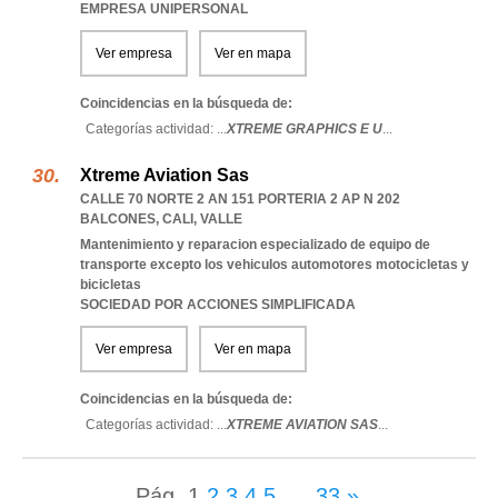
EMPRESA UNIPERSONAL
Ver empresa
Ver en mapa
Coincidencias en la búsqueda de:
Categorías actividad: ...
XTREME GRAPHICS E U
...
Xtreme Aviation Sas
CALLE 70 NORTE 2 AN 151 PORTERIA 2 AP N 202
BALCONES
,
CALI
,
VALLE
Mantenimiento y reparacion especializado de equipo de
transporte excepto los vehiculos automotores motocicletas y
bicicletas
SOCIEDAD POR ACCIONES SIMPLIFICADA
Ver empresa
Ver en mapa
Coincidencias en la búsqueda de:
Categorías actividad: ...
XTREME AVIATION SAS
...
Pág.
1
2
3
4
5
...
33
»