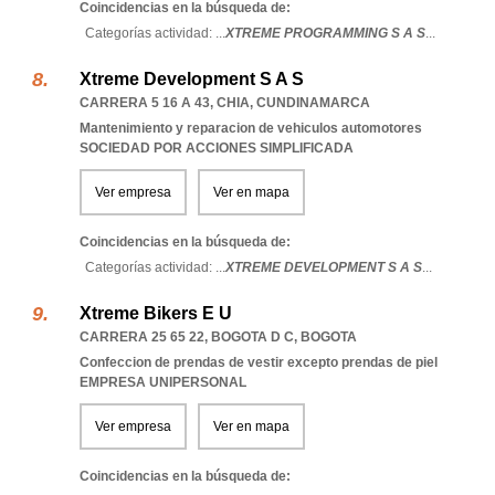
Coincidencias en la búsqueda de:
Categorías actividad: ...
XTREME PROGRAMMING S A S
...
Xtreme Development S A S
CARRERA 5 16 A 43
,
CHIA
,
CUNDINAMARCA
Mantenimiento y reparacion de vehiculos automotores
SOCIEDAD POR ACCIONES SIMPLIFICADA
Ver empresa
Ver en mapa
Coincidencias en la búsqueda de:
Categorías actividad: ...
XTREME DEVELOPMENT S A S
...
Xtreme Bikers E U
CARRERA 25 65 22
,
BOGOTA D C
,
BOGOTA
Confeccion de prendas de vestir excepto prendas de piel
EMPRESA UNIPERSONAL
Ver empresa
Ver en mapa
Coincidencias en la búsqueda de: