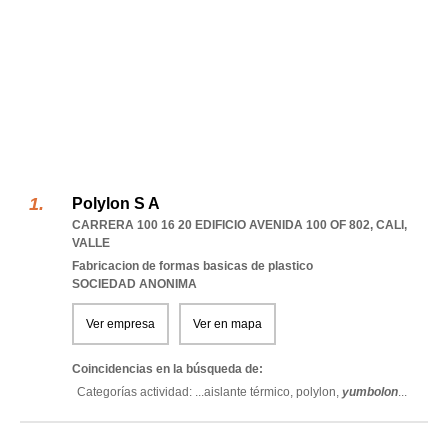
Polylon S A
CARRERA 100 16 20 EDIFICIO AVENIDA 100 OF 802
,
CALI
,
VALLE
Fabricacion de formas basicas de plastico
SOCIEDAD ANONIMA
Ver empresa
Ver en mapa
Coincidencias en la búsqueda de:
Categorías actividad: ...
aislante térmico,
polylon,
yumbolon
...