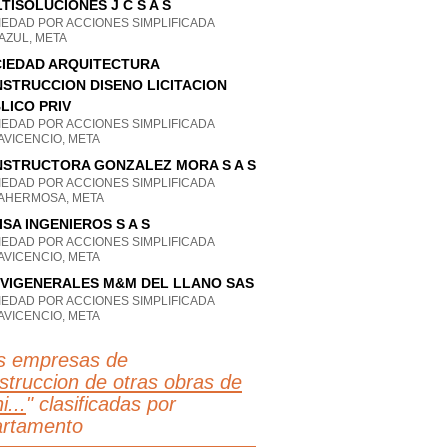
TISOLUCIONES J C S A S
IEDAD POR ACCIONES SIMPLIFICADA
AZUL, META
IEDAD ARQUITECTURA
STRUCCION DISENO LICITACION
LICO PRIV
IEDAD POR ACCIONES SIMPLIFICADA
AVICENCIO, META
STRUCTORA GONZALEZ MORA S A S
IEDAD POR ACCIONES SIMPLIFICADA
TAHERMOSA, META
ISA INGENIEROS S A S
IEDAD POR ACCIONES SIMPLIFICADA
AVICENCIO, META
VIGENERALES M&M DEL LLANO SAS
IEDAD POR ACCIONES SIMPLIFICADA
AVICENCIO, META
s empresas de
struccion de otras obras de
i...
" clasificadas por
rtamento