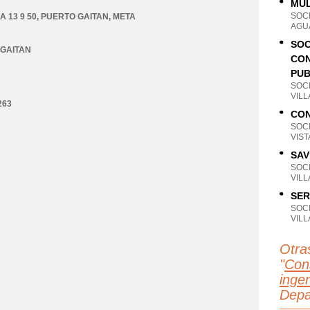
MUL
SOC
 13 9 50
,
PUERTO GAITAN
,
META
AGU
SOC
GAITAN
CON
PUB
SOC
VILL
263
CON
SOC
VIS
SAV
SOC
VILL
SER
SOC
VILL
Otra
"
Con
ingen
Depa