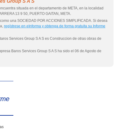
ces Group S A S
ncuentra situada en el departamento de META, en la localidad
 CARRERA 13 9 50, PUERTO GAITAN, META.
uida como una SOCIEDAD POR ACCIONES SIMPLIFICADA. Si desea
sa,
regístrese en eInforma y obtenga de forma gratuita su Informe
Baros Services Group S A S es Construccion de otras obras de
empresa Baros Services Group S A S ha sido el 06 de Agosto de
eInforma
rme
sas