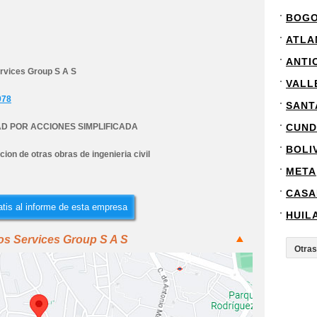
BOG
ATLA
ANTI
rvices Group S A S
VALL
978
SANT
D POR ACCIONES SIMPLIFICADA
CUND
BOLI
ion de otras obras de ingenieria civil
META
CASA
tis al informe de esta empresa
HUIL
os Services Group S A S