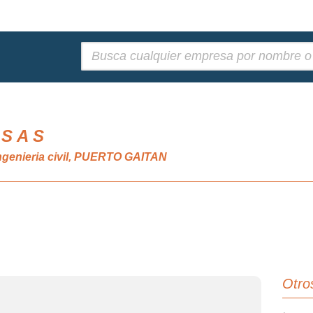
Buscar:
 S A S
ngenieria civil, PUERTO GAITAN
Otro