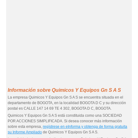
Información sobre Quimicos Y Equipos Gn S A S
La empresa Quimicos Y Equipos Gn S A S se encuentra situada en el
departamento de BOGOTA, en la localidad BOGOTA D C y su dirección
postal es CALLE 147 14 69 TE 4 302, BOGOTA D C, BOGOTA.
Quimicos Y Equipos Gn S A S está constituida como una SOCIEDAD
POR ACCIONES SIMPLIFICADA. Si desea conocer más información
sobre esta empresa,
regístrese en eInforma y obtenga de forma gratuita
su Informe Ampliado
de Quimicos Y Equipos Gn S A S.