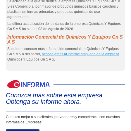
La actividad a la que se dedica la empresa Quimicos Y Equipos Gn S A
S es Comercio al por mayor de productos quimicos basicos cauchos y
plasticos en formas primarias y productos quimicos de uso
agropecuario.
La última actualización de los datos de la empresa Quimicos Y Equipos
Gn S A S ha sido el 08 de Agosto de 2026.
Información Comercial de Quimicos Y Equipos Gn S
A S
Si quieres conocer más información comercial de Quimicos Y Equipos
Gn S A S o del sector,
accede gratis al informe ampliado de la empresa
Quimicos Y Equipos Gn S A S.
eIn
Conozca más sobre esta empresa.
Obtenga su Informe ahora.
Conozca mejor a sus clientes, proveedores y competencia con nuestros
Informes de Empresas