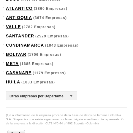
ATLANTICO
(3860 Empresas)
ANTIOQUIA
(3674 Empresas)
VALLE
(2782 Empresas)
SANTANDER
(2529 Empresas)
CUNDINAMARCA
(1843 Empresas)
BOLIVAR
(1706 Empresas)
META
(1685 Empresas)
CASANARE
(1179 Empresas)
HUILA
(1033 Empresas)
(1) La información de la empresa procede de la base de datos de Informa Colombia
S.A. Si aprecias que existe algún error por favor dirígete acreditando tu representación
de la empresa a la dirección Cl.72 Nº6-44 of.902 Bogotá - Colombia