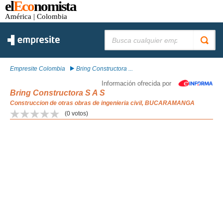
el
Eco
nomista
América
| Colombia
Buscar:
Empresite Colombia
Bring Constructora ...
Información ofrecida por
Bring Constructora S A S
Construccion de otras obras de ingenieria civil, BUCARAMANGA
(
0
votos)