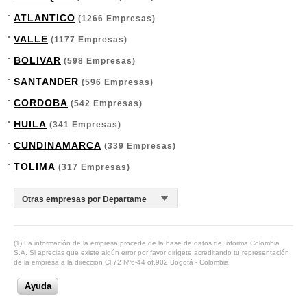
ATLANTICO
(1266 Empresas)
VALLE
(1177 Empresas)
BOLIVAR
(598 Empresas)
SANTANDER
(596 Empresas)
CORDOBA
(542 Empresas)
HUILA
(341 Empresas)
CUNDINAMARCA
(339 Empresas)
TOLIMA
(317 Empresas)
(1) La información de la empresa procede de la base de datos de Informa Colombia
S.A. Si aprecias que existe algún error por favor dirígete acreditando tu representación
de la empresa a la dirección Cl.72 Nº6-44 of.902 Bogotá - Colombia
Ayuda