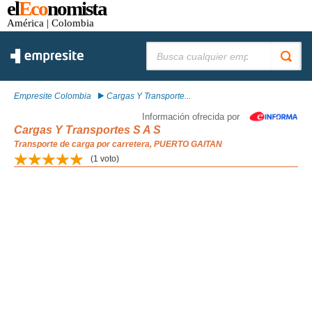
el
Eco
nomista
América
| Colombia
Buscar:
Empresite Colombia
Cargas Y Transporte...
Información ofrecida por
Cargas Y Transportes S A S
Transporte de carga por carretera, PUERTO GAITAN
(
1
voto)