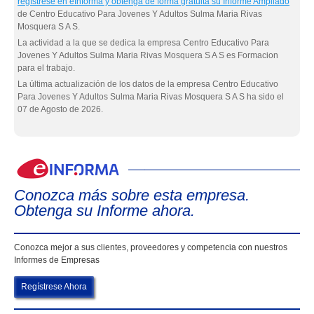
regístrese en eInforma y obtenga de forma gratuita su Informe Ampliado
de Centro Educativo Para Jovenes Y Adultos Sulma Maria Rivas
Mosquera S A S.
La actividad a la que se dedica la empresa Centro Educativo Para
Jovenes Y Adultos Sulma Maria Rivas Mosquera S A S es Formacion
para el trabajo.
La última actualización de los datos de la empresa Centro Educativo
Para Jovenes Y Adultos Sulma Maria Rivas Mosquera S A S ha sido el
07 de Agosto de 2026.
eIn
Conozca más sobre esta empresa.
Obtenga su Informe ahora.
Conozca mejor a sus clientes, proveedores y competencia con nuestros
Informes de Empresas
Regístrese Ahora