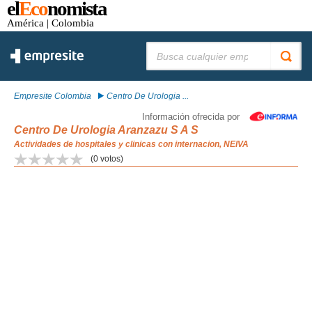
el
Eco
nomista
América
| Colombia
Buscar:
Empresite Colombia
Centro De Urologia ...
Información ofrecida por
Centro De Urologia Aranzazu S A S
Actividades de hospitales y clinicas con internacion, NEIVA
(
0
votos)