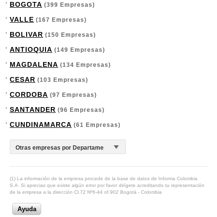
BOGOTA
(399 Empresas)
VALLE
(167 Empresas)
BOLIVAR
(150 Empresas)
ANTIOQUIA
(149 Empresas)
MAGDALENA
(134 Empresas)
CESAR
(103 Empresas)
CORDOBA
(97 Empresas)
SANTANDER
(96 Empresas)
CUNDINAMARCA
(61 Empresas)
(1) La información de la empresa procede de la base de datos de Informa Colombia
S.A. Si aprecias que existe algún error por favor dirígete acreditando tu representación
de la empresa a la dirección Cl.72 Nº6-44 of.902 Bogotá - Colombia
Ayuda