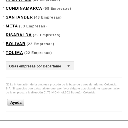
CUNDINAMARCA
(58 Empresas)
SANTANDER
(43 Empresas)
META
(33 Empresas)
RISARALDA
(29 Empresas)
BOLIVAR
(22 Empresas)
TOLIMA
(22 Empresas)
(1) La información de la empresa procede de la base de datos de Informa Colombia
S.A. Si aprecias que existe algún error por favor dirígete acreditando tu representación
de la empresa a la dirección Cl.72 Nº6-44 of.902 Bogotá - Colombia
Ayuda