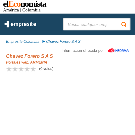
el
Eco
nomista
América
| Colombia
Buscar:
Empresite Colombia
Chavez Forero S A S
Información ofrecida por
Chavez Forero S A S
Portales web, ARMENIA
(
0
votos)