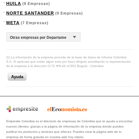
HUILA
(9 Empresas)
NORTE SANTANDER
(9 Empresas)
META
(7 Empresas)
(1) La información de la empresa procede de la base de datos de Informa Colombia
S.A. Si aprecias que existe algún error por favor dirígete acreditando tu representación
de la empresa a la dirección Cl.72 Nº6-44 of.902 Bogotá - Colombia
Ayuda
Empresite Colombia es el directorio de empresas de Colombia que te ayuda a encontrar
nuevos clientes, gracias a la página de información de tu empresa donde puedes
publicar los productos y servicios que ofreces. Puedes crear la página web de tu
empresa de forma gratuita en nuestra web hoy mismo.