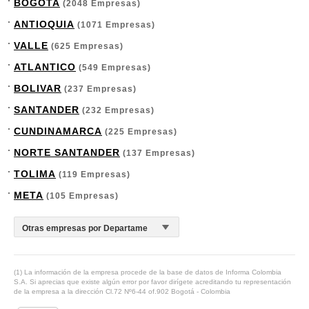
BOGOTA
(2048 Empresas)
ANTIOQUIA
(1071 Empresas)
VALLE
(625 Empresas)
ATLANTICO
(549 Empresas)
BOLIVAR
(237 Empresas)
SANTANDER
(232 Empresas)
CUNDINAMARCA
(225 Empresas)
NORTE SANTANDER
(137 Empresas)
TOLIMA
(119 Empresas)
META
(105 Empresas)
(1) La información de la empresa procede de la base de datos de Informa Colombia
S.A. Si aprecias que existe algún error por favor dirígete acreditando tu representación
de la empresa a la dirección Cl.72 Nº6-44 of.902 Bogotá - Colombia