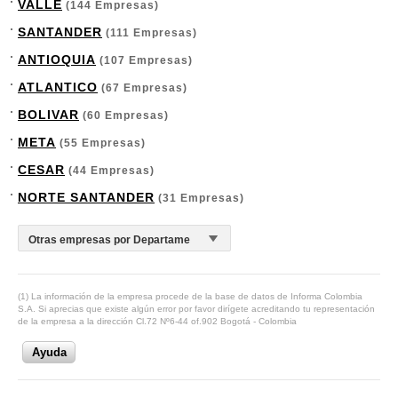
VALLE
(144 Empresas)
SANTANDER
(111 Empresas)
ANTIOQUIA
(107 Empresas)
ATLANTICO
(67 Empresas)
BOLIVAR
(60 Empresas)
META
(55 Empresas)
CESAR
(44 Empresas)
NORTE SANTANDER
(31 Empresas)
(1) La información de la empresa procede de la base de datos de Informa Colombia
S.A. Si aprecias que existe algún error por favor dirígete acreditando tu representación
de la empresa a la dirección Cl.72 Nº6-44 of.902 Bogotá - Colombia
Ayuda