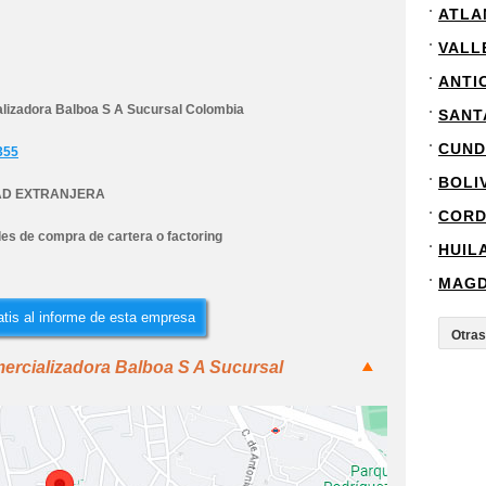
ATLA
VALL
ANTI
lizadora Balboa S A Sucursal Colombia
SANT
CUND
355
BOLI
AD EXTRANJERA
COR
es de compra de cartera o factoring
HUIL
MAG
tis al informe de esta empresa
ercializadora Balboa S A Sucursal