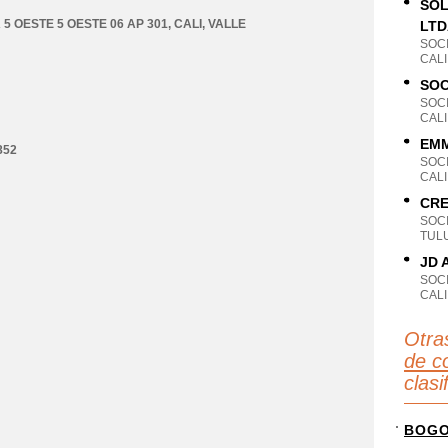
SOL
 5 OESTE 5 OESTE 06 AP 301
,
CALI
,
VALLE
LTD
SOC
CALI
SOC
SOC
CALI
EMM
852
SOC
CALI
CRE
SOC
TULU
JD 
SOC
CALI
Otra
de c
clas
BOG