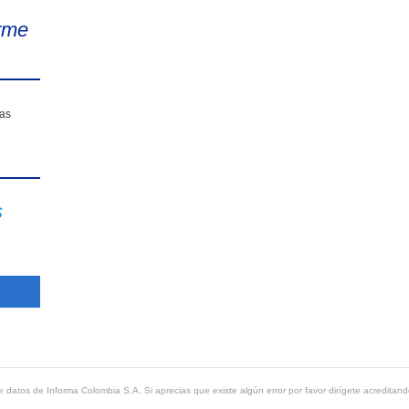
rme
sas
s
 datos de Informa Colombia S.A. Si aprecias que existe algún error por favor dirígete acreditand