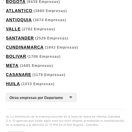
BOGOTA
(9439 Empresas)
ATLANTICO
(3860 Empresas)
ANTIOQUIA
(3674 Empresas)
VALLE
(2782 Empresas)
SANTANDER
(2529 Empresas)
CUNDINAMARCA
(1843 Empresas)
BOLIVAR
(1706 Empresas)
META
(1685 Empresas)
CASANARE
(1179 Empresas)
HUILA
(1033 Empresas)
(1) La información de la empresa procede de la base de datos de Informa Colombia
S.A. Si aprecias que existe algún error por favor dirígete acreditando tu representación
de la empresa a la dirección Cl.72 Nº6-44 of.902 Bogotá - Colombia