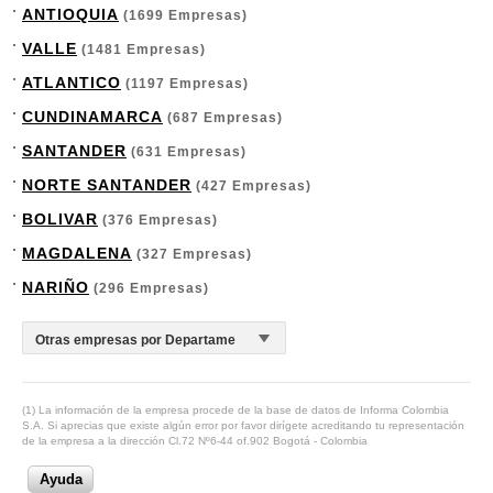
ANTIOQUIA
(1699 Empresas)
VALLE
(1481 Empresas)
ATLANTICO
(1197 Empresas)
CUNDINAMARCA
(687 Empresas)
SANTANDER
(631 Empresas)
NORTE SANTANDER
(427 Empresas)
BOLIVAR
(376 Empresas)
MAGDALENA
(327 Empresas)
NARIÑO
(296 Empresas)
(1) La información de la empresa procede de la base de datos de Informa Colombia
S.A. Si aprecias que existe algún error por favor dirígete acreditando tu representación
de la empresa a la dirección Cl.72 Nº6-44 of.902 Bogotá - Colombia
Ayuda