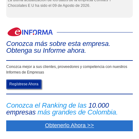
La última actualización de los datos de la empresa Confites Y
Chocolates E U ha sido el 09 de Agosto de 2026.
eIn
Conozca más sobre esta empresa.
Obtenga su Informe ahora.
Conozca mejor a sus clientes, proveedores y competencia con nuestros
Informes de Empresas
Regístrese Ahora
Conozca el Ranking de las
10.000
empresas
más grandes de Colombia.
Obtenerlo Ahora >>