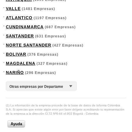
VALLE
(1481 Empresas)
ATLANTICO
(1197 Empresas)
CUNDINAMARCA
(687 Empresas)
SANTANDER
(631 Empresas)
NORTE SANTANDER
(427 Empresas)
BOLIVAR
(376 Empresas)
MAGDALENA
(327 Empresas)
NARIÑO
(296 Empresas)
(1) La información de la empresa procede de la base de datos de Informa Colombia
S.A. Si aprecias que existe algún error por favor dirígete acreditando tu representación
de la empresa a la dirección Cl.72 Nº6-44 of.902 Bogotá - Colombia
Ayuda