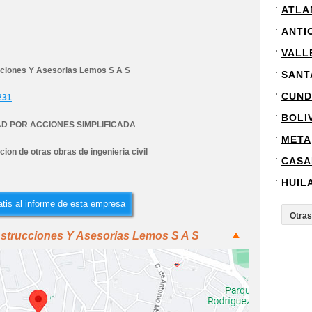
ATLA
ANTI
VALL
ciones Y Asesorias Lemos S A S
SANT
CUND
231
BOLI
D POR ACCIONES SIMPLIFICADA
META
ion de otras obras de ingenieria civil
CASA
HUIL
tis al informe de esta empresa
nstrucciones Y Asesorias Lemos S A S