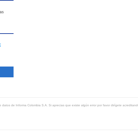
sas
s
 datos de Informa Colombia S.A. Si aprecias que existe algún error por favor dirígete acreditand