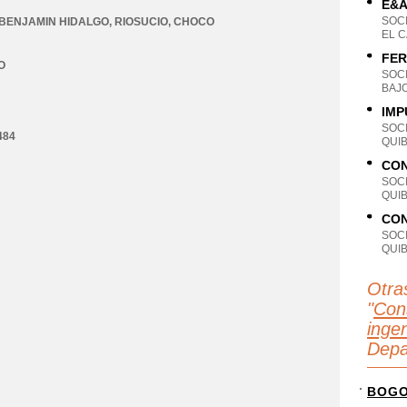
E&A
SOC
BENJAMIN HIDALGO
,
RIOSUCIO
,
CHOCO
EL 
FER
O
SOC
BAJ
IMP
SOC
484
QUI
CON
SOC
QUI
CON
SOC
QUI
Otra
"
Con
ingen
Depa
BOG