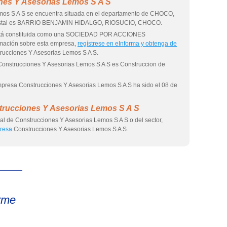
nes Y Asesorias Lemos S A S
mos S A S se encuentra situada en el departamento de CHOCO,
 postal es BARRIO BENJAMIN HIDALGO, RIOSUCIO, CHOCO.
está constituida como una SOCIEDAD POR ACCIONES
mación sobre esta empresa,
regístrese en eInforma y obtenga de
rucciones Y Asesorias Lemos S A S.
 Construcciones Y Asesorias Lemos S A S es Construccion de
empresa Construcciones Y Asesorias Lemos S A S ha sido el 08 de
trucciones Y Asesorias Lemos S A S
al de Construcciones Y Asesorias Lemos S A S o del sector,
presa
Construcciones Y Asesorias Lemos S A S.
eInforma
rme