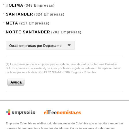
TOLIMA
(348 Empresas)
SANTANDER
(324 Empresas)
META
(217 Empresas)
NORTE SANTANDER
(202 Empresas)
(1) La información de la empresa procede de la base de datos de Informa Colombia
S.A. Si aprecias que existe algún error por favor dirígete acreditando tu representación
de la empresa a la dirección Cl.72 Nº6-44 of.902 Bogotá - Colombia
Ayuda
Empresite Colombia es el directorio de empresas de Colombia que te ayuda a encontrar
nuevos clientes, gracias a la página de información de tu empresa donde puedes