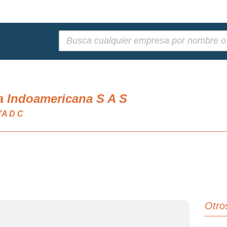
Buscar:
a Indoamericana S A S
TA D C
Otro