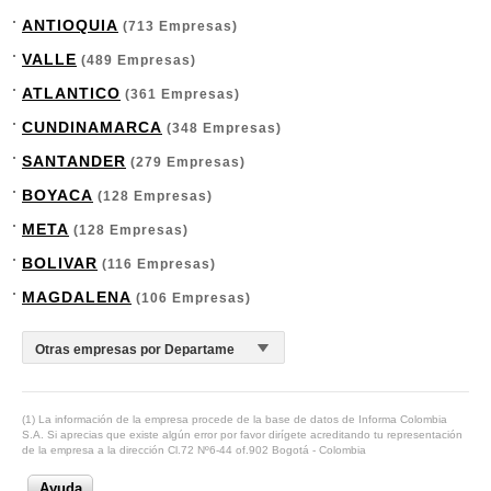
ANTIOQUIA
(713 Empresas)
VALLE
(489 Empresas)
ATLANTICO
(361 Empresas)
CUNDINAMARCA
(348 Empresas)
SANTANDER
(279 Empresas)
BOYACA
(128 Empresas)
META
(128 Empresas)
BOLIVAR
(116 Empresas)
MAGDALENA
(106 Empresas)
(1) La información de la empresa procede de la base de datos de Informa Colombia
S.A. Si aprecias que existe algún error por favor dirígete acreditando tu representación
de la empresa a la dirección Cl.72 Nº6-44 of.902 Bogotá - Colombia
Ayuda