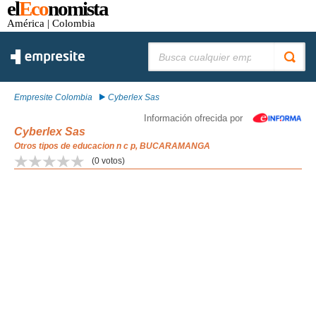
el
Eco
nomista
América
| Colombia
Buscar:
Empresite Colombia
Cyberlex Sas
Información ofrecida por
Cyberlex Sas
Otros tipos de educacion n c p, BUCARAMANGA
(
0
votos)