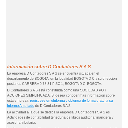
Información sobre D Contadores S A S
La empresa D Contadores S A S se encuentra situada en el
departamento de BOGOTA, en la localidad BOGOTA D C y su dirección
postal es CARRERA 9 78 31 PISO 1, BOGOTA D C, BOGOTA.
D Contadores S A S está constituida como una SOCIEDAD POR
ACCIONES SIMPLIFICADA. Si desea conocer más información sobre
esta empresa,
regístrese en eInforma y obtenga de forma gratuita su
Informe Ampliado
de D Contadores S A S.
La actividad a la que se dedica la empresa D Contadores S A S es
Actividades de contabilidad teneduria de libros auditoria financiera y
asesoria tributaria.