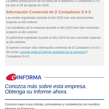
La última actualización de los datos de la empresa D Contadores S A S
ha sido el 05 de Agosto de 2026.
Información Comercial de D Contadores S A S
Las ventas registradas durante el año 2024 han sido decrecientes
respecto al año anterior.
Los resultados de la empresa durante el año 2024 han sido crecientes
respecto al año anterior.
El patrimonio registrado durante el año 2024 ha sido creciente respecto
al año anterior.
Si quieres conocer más información comercial de D Contadores S A S o
del sector,
accede gratis al informe ampliado de la empresa
D
Contadores S A S.
eIn
Conozca más sobre esta empresa.
Obtenga su Informe ahora.
Conozca mejor a sus clientes, proveedores y competencia con nuestros
Informes de Empresas