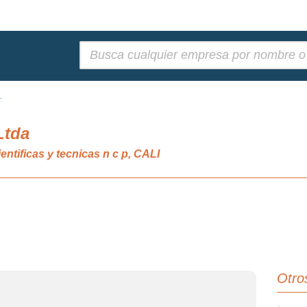
Buscar:
.
Ltda
entificas y tecnicas n c p, CALI
Otro