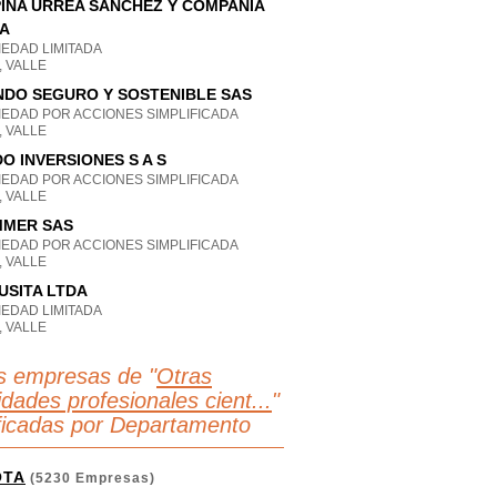
INA URREA SANCHEZ Y COMPANIA
A
IEDAD LIMITADA
, VALLE
DO SEGURO Y SOSTENIBLE SAS
IEDAD POR ACCIONES SIMPLIFICADA
, VALLE
O INVERSIONES S A S
IEDAD POR ACCIONES SIMPLIFICADA
, VALLE
MMER SAS
IEDAD POR ACCIONES SIMPLIFICADA
, VALLE
USITA LTDA
IEDAD LIMITADA
, VALLE
s empresas de "
Otras
idades profesionales cient...
"
ificadas por Departamento
OTA
(5230 Empresas)