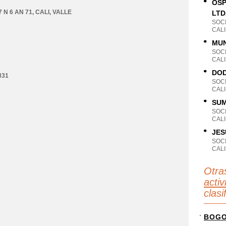
OSP
 N 6 AN 71
,
CALI
,
VALLE
LTD
SOC
CALI
MUN
SOC
CALI
DOD
831
SOC
CALI
SU
SOC
CALI
JES
SOC
CALI
Otra
activ
clas
BOG