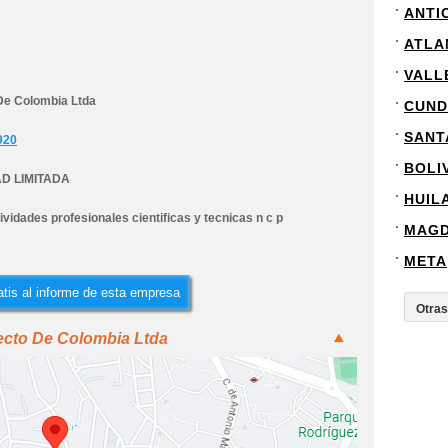
ANTI
ATLA
VALL
De Colombia Ltda
CUND
SANT
920
BOLI
D LIMITADA
HUIL
ividades profesionales cientificas y tecnicas n c p
MAG
META
tis al informe de esta empresa
ecto De Colombia Ltda