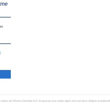
rme
sas
s
 datos de Informa Colombia S.A. Si aprecias que existe algún error por favor dirígete acreditand