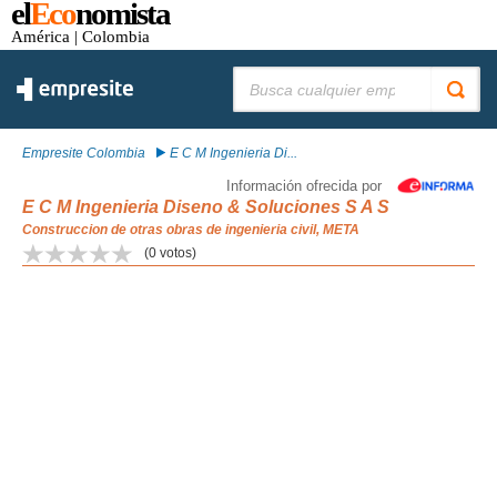
el
Eco
nomista
América
| Colombia
Buscar:
Empresite Colombia
E C M Ingenieria Di...
Información ofrecida por
E C M Ingenieria Diseno & Soluciones S A S
Construccion de otras obras de ingenieria civil, META
(
0
votos)