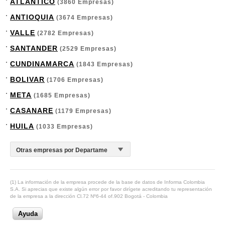
ATLANTICO
(3860 Empresas)
ANTIOQUIA
(3674 Empresas)
VALLE
(2782 Empresas)
SANTANDER
(2529 Empresas)
CUNDINAMARCA
(1843 Empresas)
BOLIVAR
(1706 Empresas)
META
(1685 Empresas)
CASANARE
(1179 Empresas)
HUILA
(1033 Empresas)
(1) La información de la empresa procede de la base de datos de Informa Colombia
S.A. Si aprecias que existe algún error por favor dirígete acreditando tu representación
de la empresa a la dirección Cl.72 Nº6-44 of.902 Bogotá - Colombia
Ayuda