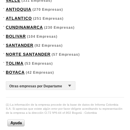
VALLE
(331 Empresas)
ANTIOQUIA
(270 Empresas)
ATLANTICO
(251 Empresas)
CUNDINAMARCA
(230 Empresas)
BOLIVAR
(104 Empresas)
SANTANDER
(92 Empresas)
NORTE SANTANDER
(57 Empresas)
TOLIMA
(53 Empresas)
BOYACA
(42 Empresas)
(1) La información de la empresa procede de la base de datos de Informa Colombia
S.A. Si aprecias que existe algún error por favor dirígete acreditando tu representación
de la empresa a la dirección Cl.72 Nº6-44 of.902 Bogotá - Colombia
Ayuda