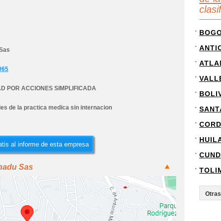
clas
BOG
ANTI
 Sas
ATLA
065
VALL
D POR ACCIONES SIMPLIFICADA
BOLI
es de la practica medica sin internacion
SANT
COR
HUIL
tis al informe de esta empresa
CUND
chadu Sas
TOLI