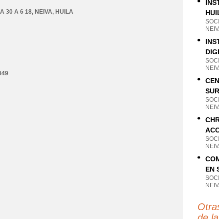
INS
 30 A 6 18
,
NEIVA
,
HUILA
HUI
SOC
NEIV
INS
DIG
SOC
NEIV
049
CE
SUR
SOC
NEIV
CHR
ACC
SOC
NEIV
COM
EN 
SOC
NEIV
Otra
de la