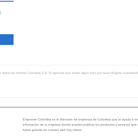
s
 datos de Informa Colombia S.A. Si aprecias que existe algún error por favor dirígete acreditand
Empresite Colombia es el directorio de empresas de Colombia que te ayuda a enc
información de tu empresa donde puedes publicar los productos y servicios que
forma gratuita en nuestra web hoy mismo.