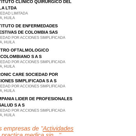
TITUTO CLINICO QUIRURGICO DEL
LA LTDA
IEDAD LIMITADA
A, HUILA
TITUTO DE ENFERMEDADES
ESTIVAS DE COLOMBIA SAS
IEDAD POR ACCIONES SIMPLIFICADA
A, HUILA
NTRO OFTALMOLOGICO
COLOMBIANO S A S
IEDAD POR ACCIONES SIMPLIFICADA
A, HUILA
ONIC CARE SOCIEDAD POR
IONES SIMPLIFICADA S A S
IEDAD POR ACCIONES SIMPLIFICADA
A, HUILA
PANIA LIDER DE PROFESIONALES
SALUD S A S
IEDAD POR ACCIONES SIMPLIFICADA
A, HUILA
s empresas de "
Actividades
 practica medica sin...
"