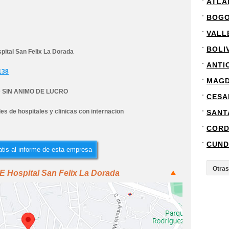
ATLA
BOG
VALL
BOLI
pital San Felix La Dorada
ANTI
138
MAG
 SIN ANIMO DE LUCRO
CESA
es de hospitales y clinicas con internacion
SANT
COR
CUND
tis al informe de esta empresa
 E Hospital San Felix La Dorada