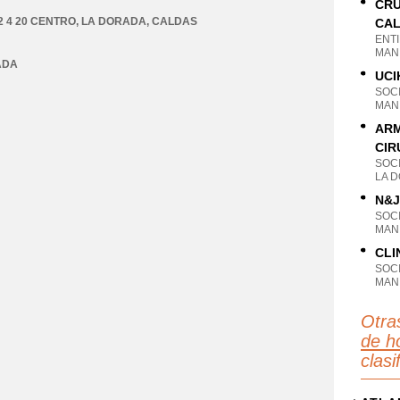
CRU
2 4 20 CENTRO
,
LA DORADA
,
CALDAS
CA
ENT
MAN
ADA
UCI
SOC
MAN
ARM
CIR
SOC
LA 
N&J
SOC
MAN
CLI
SOC
MAN
Otra
de ho
clas