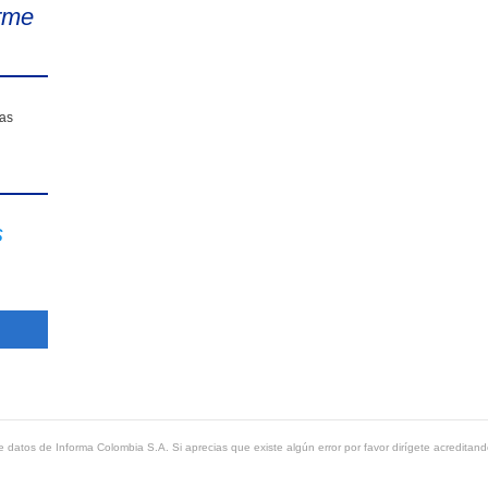
rme
sas
s
 datos de Informa Colombia S.A. Si aprecias que existe algún error por favor dirígete acreditand