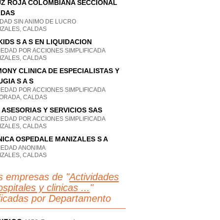
Z ROJA COLOMBIANA SECCIONAL
LDAS
IDAD SIN ANIMO DE LUCRO
IZALES, CALDAS
KIDS S A S EN LIQUIDACION
IEDAD POR ACCIONES SIMPLIFICADA
IZALES, CALDAS
ONY CLINICA DE ESPECIALISTAS Y
UGIA S A S
IEDAD POR ACCIONES SIMPLIFICADA
DORADA, CALDAS
 ASESORIAS Y SERVICIOS SAS
IEDAD POR ACCIONES SIMPLIFICADA
IZALES, CALDAS
NICA OSPEDALE MANIZALES S A
IEDAD ANONIMA
IZALES, CALDAS
s empresas de "
Actividades
spitales y clinicas ...
"
ificadas por Departamento