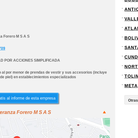
ANTI
VALL
ATLA
a Forero M S A S
BOLI
SANT
709
CUND
D POR ACCIONES SIMPLIFICADA
NORT
al por menor de prendas de vestir y sus accesorios (incluye
TOLI
 de piel) en establecimientos especializados
META
tis al informe de esta empresa
eranza Forero M S A S