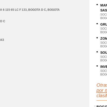
MAN
6 115 65 LC F 133
,
BOGOTA D C
,
BOGOTA
SAS
SOC
BOG
D C
GRU
SOC
BOG
ZOM
343
SOC
BOG
SOU
SOC
BOG
INV
SOC
BOG
Otra
por 
clas
BOG