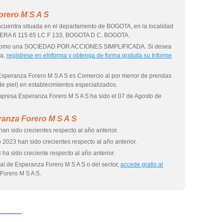
orero M S A S
cuentra situada en el departamento de BOGOTA, en la localidad
RERA 6 115 65 LC F 133, BOGOTA D C, BOGOTA.
da como una SOCIEDAD POR ACCIONES SIMPLIFICADA. Si desea
sa,
regístrese en eInforma y obtenga de forma gratuita su Informe
 Esperanza Forero M S A S es Comercio al por menor de prendas
 de piel) en establecimientos especializados.
empresa Esperanza Forero M S A S ha sido el 07 de Agosto de
ranza Forero M S A S
an sido crecientes respecto al año anterior.
 2023 han sido crecientes respecto al año anterior.
 ha sido creciente respecto al año anterior.
al de Esperanza Forero M S A S o del sector,
accede gratis al
Forero M S A S.
eInforma