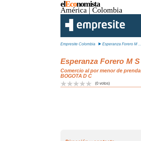
el
Eco
nomista
América
| Colombia
Empresite Colombia
Esperanza Forero M ...
Esperanza Forero M S
Comercio al por menor de prendas 
BOGOTA D C
(
0
votos)