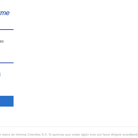
rme
sas
s
 datos de Informa Colombia S.A. Si aprecias que existe algún error por favor dirígete acreditand