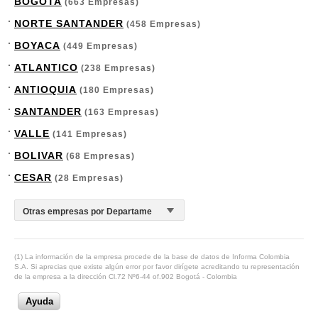
BOGOTA
(663 Empresas)
NORTE SANTANDER
(458 Empresas)
BOYACA
(449 Empresas)
ATLANTICO
(238 Empresas)
ANTIOQUIA
(180 Empresas)
SANTANDER
(163 Empresas)
VALLE
(141 Empresas)
BOLIVAR
(68 Empresas)
CESAR
(28 Empresas)
(1) La información de la empresa procede de la base de datos de Informa Colombia
S.A. Si aprecias que existe algún error por favor dirígete acreditando tu representación
de la empresa a la dirección Cl.72 Nº6-44 of.902 Bogotá - Colombia
Ayuda