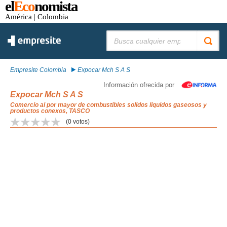
el
Eco
nomista
América
| Colombia
Buscar:
Empresite Colombia
Expocar Mch S A S
Información ofrecida por
Expocar Mch S A S
Comercio al por mayor de combustibles solidos liquidos gaseosos y
productos conexos, TASCO
(
0
votos)