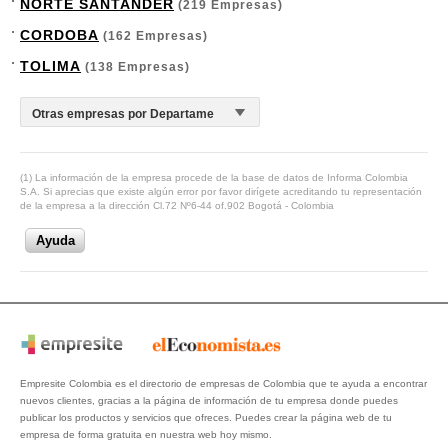
NORTE SANTANDER
(219 Empresas)
CORDOBA
(162 Empresas)
TOLIMA
(138 Empresas)
(1) La información de la empresa procede de la base de datos de Informa Colombia
S.A. Si aprecias que existe algún error por favor dirígete acreditando tu representación
de la empresa a la dirección Cl.72 Nº6-44 of.902 Bogotá - Colombia
Ayuda
Empresite Colombia es el directorio de empresas de Colombia que te ayuda a encontrar
nuevos clientes, gracias a la página de información de tu empresa donde puedes
publicar los productos y servicios que ofreces. Puedes crear la página web de tu
empresa de forma gratuita en nuestra web hoy mismo.