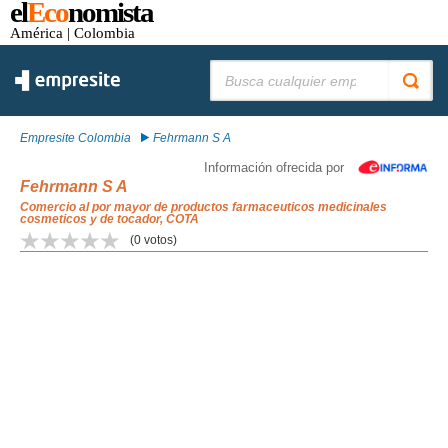
el
Eco
nomista
América
| Colombia
Buscar:
Empresite Colombia
Fehrmann S A
Información ofrecida por
Fehrmann S A
Comercio al por mayor de productos farmaceuticos medicinales
cosmeticos y de tocador, COTA
(
0
votos)