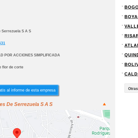
BOG
BOYA
VALL
e Serrezuela S A S
RISA
631
ATLA
QUIN
D POR ACCIONES SIMPLIFICADA
BOLI
e flor de corte
CALD
tis al informe de esta empresa
es De Serrezuela S A S