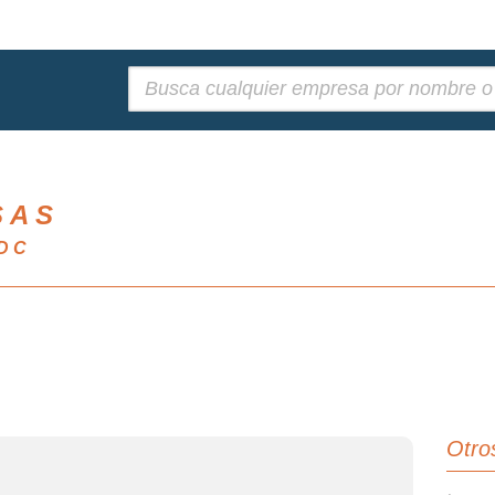
Buscar:
S A S
 D C
Otro