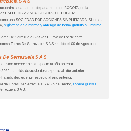
rrezuela S A S
encuentra situada en el departamento de BOGOTA, en la
al es CALLE 107 A 7 A 04, BOGOTA D C, BOGOTA.
uida como una SOCIEDAD POR ACCIONES SIMPLIFICADA. Si desea
sa,
regístrese en eInforma y obtenga de forma gratuita su Informe
lores De Serrezuela S A S es Cultivo de flor de corte.
empresa Flores De Serrezuela S A S ha sido el 09 de Agosto de
s De Serrezuela S A S
han sido decrecientes respecto al año anterior.
 2025 han sido decrecientes respecto al año anterior.
 ha sido decreciente respecto al año anterior.
l de Flores De Serrezuela S A S o del sector,
accede gratis al
errezuela S A S.
eInforma
rme