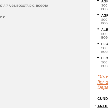
AGR
SOC
7 A 7 A 04
,
BOGOTA D C
,
BOGOTA
BOG
AGR
D C
SOC
BOG
ALE
SOC
BOG
FLO
SOC
BOG
FLO
SOC
BOG
Otra
flor 
Depa
CUND
ANTI