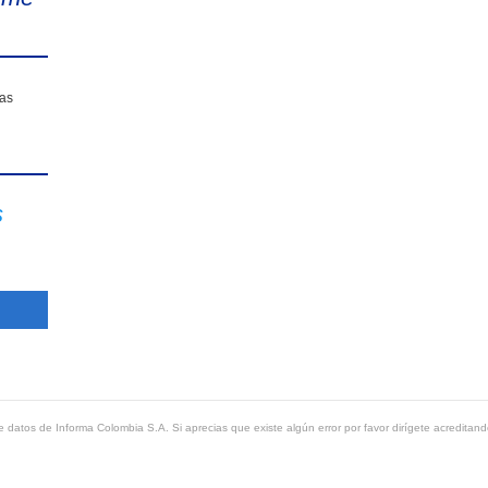
sas
s
 datos de Informa Colombia S.A. Si aprecias que existe algún error por favor dirígete acreditand