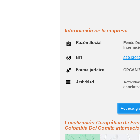
Información de la empresa
Razón Social
Fondo De
Internaci
NIT
8301304
Forma jurídica
ORGANIZ
Actividad
Activida
asociativ
Acceda gra
Localización Geográfica de Fo
Colombia Del Comite Internacio