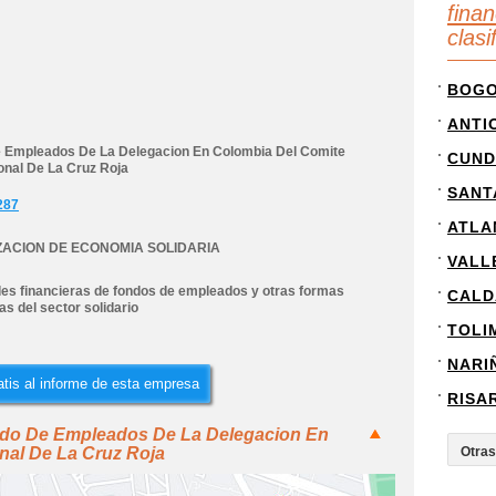
finan
clas
BOG
ANTI
 Empleados De La Delegacion En Colombia Del Comite
CUND
onal De La Cruz Roja
SANT
287
ATLA
ACION DE ECONOMIA SOLIDARIA
VALL
des financieras de fondos de empleados y otras formas
CALD
as del sector solidario
TOLI
NARI
tis al informe de esta empresa
RISA
ndo De Empleados De La Delegacion En
nal De La Cruz Roja