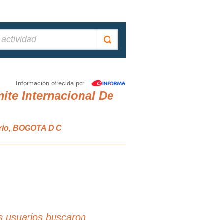
Información ofrecida por
te Internacional De
dario, BOGOTA D C
s usuarios buscaron