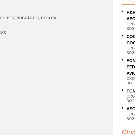
R&R
 11 B 37
,
BOGOTA D C
,
BOGOTA
APO
ORG
BOG
D C
COO
CO
ORG
BOG
FON
FED
AVI
ORG
BOG
FON
ORG
BOG
ASO
ORG
BOG
Otra