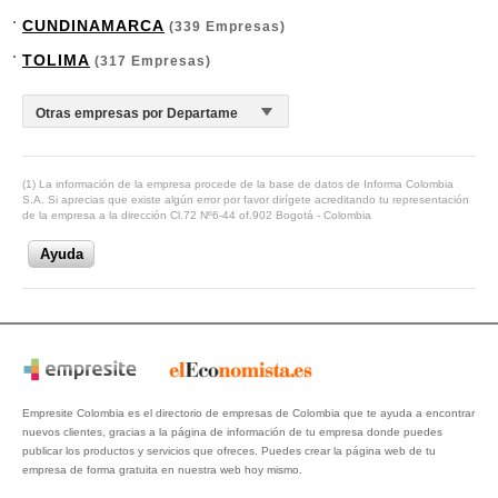
CUNDINAMARCA
(339 Empresas)
TOLIMA
(317 Empresas)
(1) La información de la empresa procede de la base de datos de Informa Colombia
S.A. Si aprecias que existe algún error por favor dirígete acreditando tu representación
de la empresa a la dirección Cl.72 Nº6-44 of.902 Bogotá - Colombia
Ayuda
Empresite Colombia es el directorio de empresas de Colombia que te ayuda a encontrar
nuevos clientes, gracias a la página de información de tu empresa donde puedes
publicar los productos y servicios que ofreces. Puedes crear la página web de tu
empresa de forma gratuita en nuestra web hoy mismo.