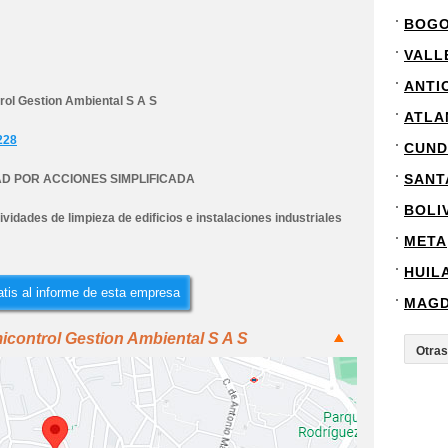
BOG
VALL
ANTI
rol Gestion Ambiental S A S
ATLA
228
CUND
SANT
D POR ACCIONES SIMPLIFICADA
BOLI
ividades de limpieza de edificios e instalaciones industriales
META
HUIL
tis al informe de esta empresa
MAG
icontrol Gestion Ambiental S A S