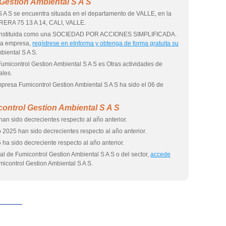
Gestion Ambiental S A S
 A S se encuentra situada en el departamento de VALLE, en la
RRERA 75 13 A 14, CALI, VALLE.
á constituida como una SOCIEDAD POR ACCIONES SIMPLIFICADA.
ta empresa,
regístrese en eInforma y obtenga de forma gratuita su
biental S A S.
Fumicontrol Gestion Ambiental S A S es Otras actividades de
ales.
empresa Fumicontrol Gestion Ambiental S A S ha sido el 06 de
ontrol Gestion Ambiental S A S
han sido decrecientes respecto al año anterior.
 2025 han sido decrecientes respecto al año anterior.
 ha sido decreciente respecto al año anterior.
l de Fumicontrol Gestion Ambiental S A S o del sector,
accede
icontrol Gestion Ambiental S A S.
eInforma