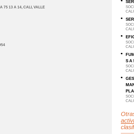
SER
SOC
 75 13 A 14
,
CALI
,
VALLE
CALI
SER
SOC
CALI
EFI
SOC
954
CALI
FUM
S A 
SOC
CALI
GES
MAN
PLA
SOC
CALI
Otra
activ
clas