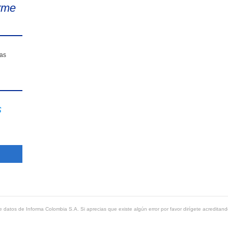
rme
sas
s
 datos de Informa Colombia S.A. Si aprecias que existe algún error por favor dirígete acreditand