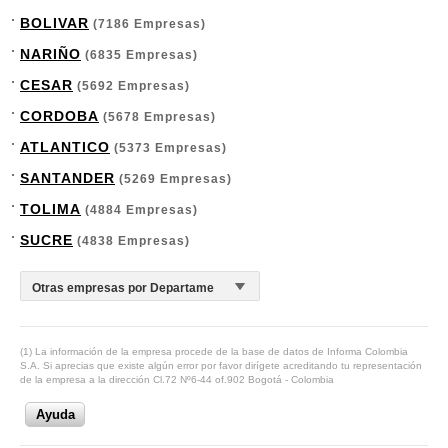
BOLIVAR
(7186 Empresas)
NARIÑO
(6835 Empresas)
CESAR
(5692 Empresas)
CORDOBA
(5678 Empresas)
ATLANTICO
(5373 Empresas)
SANTANDER
(5269 Empresas)
TOLIMA
(4884 Empresas)
SUCRE
(4838 Empresas)
(1) La información de la empresa procede de la base de datos de Informa Colombia
S.A. Si aprecias que existe algún error por favor dirígete acreditando tu representación
de la empresa a la dirección Cl.72 Nº6-44 of.902 Bogotá - Colombia
Ayuda