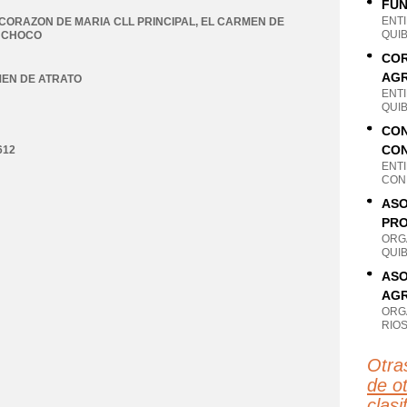
FUN
ENT
CORAZON DE MARIA CLL PRINCIPAL
,
EL CARMEN DE
QUI
,
CHOCO
COR
AGR
EN DE ATRATO
ENT
QUI
CON
CON
612
ENT
CON
ASO
PRO
ORG
QUI
ASO
AGR
ORG
RIO
Otra
de ot
clas