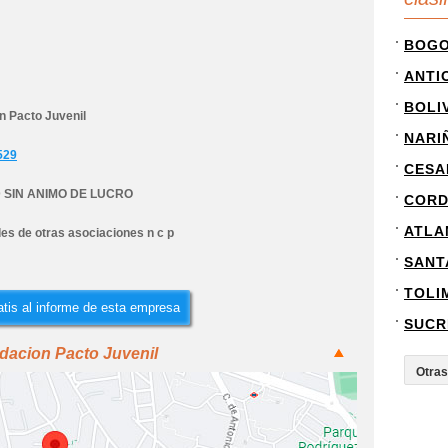
BOG
ANTI
BOLI
n Pacto Juvenil
NARI
529
CESA
 SIN ANIMO DE LUCRO
COR
ATLA
es de otras asociaciones n c p
SANT
TOLI
tis al informe de esta empresa
SUCR
dacion Pacto Juvenil