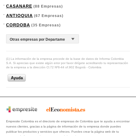
CASANARE
(88 Empresas)
ANTIOQUIA
(67 Empresas)
CORDOBA
(35 Empresas)
(1) La información de la empresa procede de la base de datos de Informa Colombia
S.A. Si aprecias que existe algún error por favor dirígete acreditando tu representación
de la empresa a la dirección Cl.72 Nº6-44 of.902 Bogotá - Colombia
Ayuda
Empresite Colombia es el directorio de empresas de Colombia que te ayuda a encontrar
nuevos clientes, gracias a la página de información de tu empresa donde puedes
publicar los productos y servicios que ofreces. Puedes crear la página web de tu