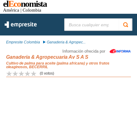
el
Eco
nomista
América
| Colombia
Buscar:
Empresite Colombia
Ganaderia & Agropec...
Información ofrecida por
Ganaderia & Agropecuaria Av S A S
Cultivo de palma para aceite (palma africana) y otros frutos
oleaginosos, BECERRIL
(
0
votos)