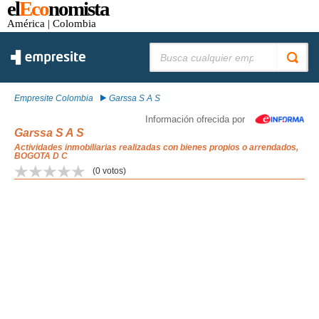
el
Eco
nomista
América
| Colombia
Buscar:
Empresite Colombia
Garssa S A S
Información ofrecida por
Garssa S A S
Actividades inmobiliarias realizadas con bienes propios o arrendados,
BOGOTA D C
(
0
votos)