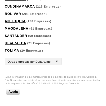
CUNDINAMARCA
(215 Empresas)
BOLIVAR
(201 Empresas)
ANTIOQUIA
(138 Empresas)
MAGDALENA
(61 Empresas)
SANTANDER
(60 Empresas)
RISARALDA
(21 Empresas)
TOLIMA
(20 Empresas)
(1) La información de la empresa procede de la base de datos de Informa Colombia
S.A. Si aprecias que existe algún error por favor dirígete acreditando tu representación
de la empresa a la dirección Cl.72 Nº6-44 of.902 Bogotá - Colombia
Ayuda