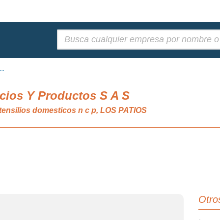
Buscar:
..
ios Y Productos S A S
tensilios domesticos n c p, LOS PATIOS
Otro