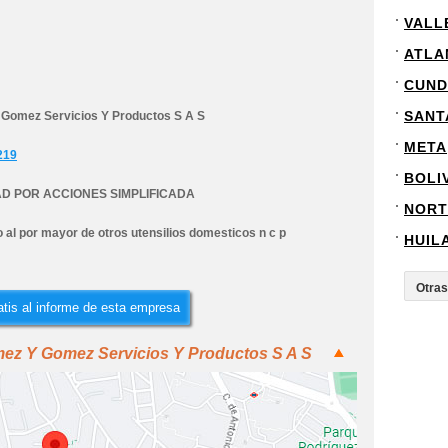
VALL
ATLA
CUND
SANT
Gomez Servicios Y Productos S A S
META
219
BOLI
D POR ACCIONES SIMPLIFICADA
NORT
al por mayor de otros utensilios domesticos n c p
HUIL
tis al informe de esta empresa
mez Y Gomez Servicios Y Productos S A S