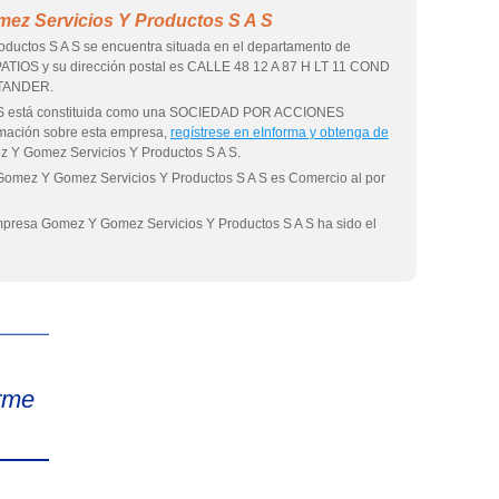
ez Servicios Y Productos S A S
uctos S A S se encuentra situada en el departamento de
TIOS y su dirección postal es CALLE 48 12 A 87 H LT 11 COND
TANDER.
A S está constituida como una SOCIEDAD POR ACCIONES
mación sobre esta empresa,
regístrese en eInforma y obtenga de
 Y Gomez Servicios Y Productos S A S.
 Gomez Y Gomez Servicios Y Productos S A S es Comercio al por
 empresa Gomez Y Gomez Servicios Y Productos S A S ha sido el
eInforma
rme