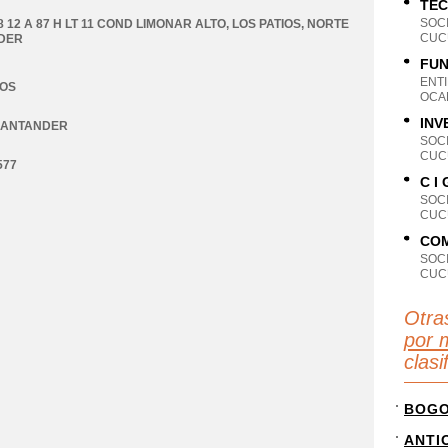
TEC
SOC
8 12 A 87 H LT 11 COND LIMONAR ALTO
,
LOS PATIOS
,
NORTE
CUC
DER
FUN
ENT
IOS
OCA
INV
SANTANDER
SOC
CUC
577
C I
SOC
CUC
COM
SOC
CUC
Otra
por 
clas
BOG
ANTI