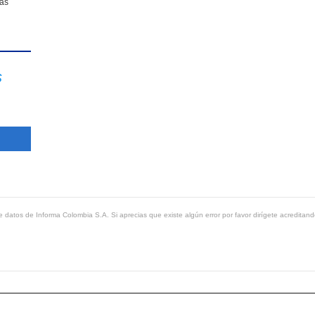
sas
s
 datos de Informa Colombia S.A. Si aprecias que existe algún error por favor dirígete acreditand