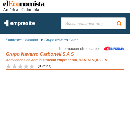
el
Eco
nomista
América
| Colombia
Buscar:
Empresite Colombia
Grupo Navarro Carbo...
Información ofrecida por
Grupo Navarro Carbonell S A S
Actividades de administracion empresarial, BARRANQUILLA
(
0
votos)